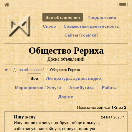
Togg
navig
Все объявления
Предложения
Спрос
Совместная деятельность
Сайты (ссылки)
Общество Рериха
Доска объявлений
Доска объявлений
Общество Рериха
Все
Литература, аудио, видео
Мероприятия / Услуги
Атрибутика
Работа
Другое
Показаны записи
1-2
из
2
.
Ищу жену
24 мая 2020 г.
Ищу неприхотливую,добрую, общительную,
заботливую, спокойную, верную, простую