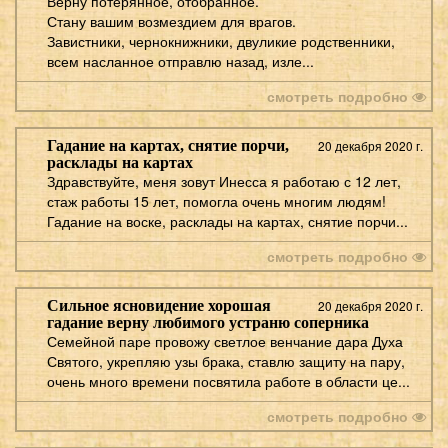
Верну потерянное, отобранное.
Стану вашим возмездием для врагов.
Завистники, чернокнижники, двуликие родственники,
всем насланное отправлю назад, изле...
смотреть подробно
Гадание на картах, снятие порчи,
20 декабря 2020 г.
расклады на картах
Здравствуйте, меня зовут Инесса я работаю с 12 лет,
стаж работы 15 лет, помогла очень многим людям!
Гадание на воске, расклады на картах, снятие порчи...
смотреть подробно
Сильное ясновидение хорошая
20 декабря 2020 г.
гадание верну любимого устраню соперника
Семейной паре провожу светлое венчание дара Духа
Святого, укрепляю узы брака, ставлю защиту на пару,
очень много времени посвятила работе в области це...
смотреть подробно