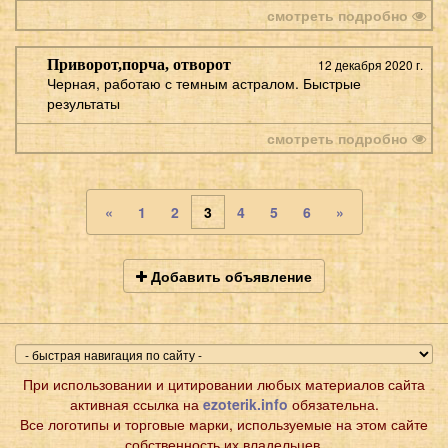
смотреть подробно
Приворот,порча, отворот
12 декабря 2020 г.
Черная, работаю с темным астралом. Быстрые
результаты
смотреть подробно
«
1
2
3
4
5
6
»
Добавить объявление
При использовании и цитировании любых материалов сайта
активная ссылка на
ezoterik.info
обязательна.
Все логотипы и торговые марки, используемые на этом сайте
собственность их владельцев.