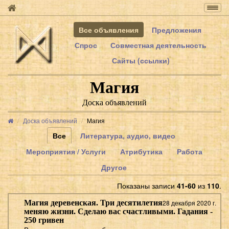
Togg
navig
Все объявления
Предложения
Спрос
Совместная деятельность
Сайты (ссылки)
Магия
Доска объявлений
Доска объявлений
Магия
Все
Литература, аудио, видео
Мероприятия / Услуги
Атрибутика
Работа
Другое
Показаны записи
41-60
из
110
.
Магия деревенская. Три десятилетия
28 декабря 2020 г.
меняю жизни. Сделаю вас счастливыми. Гадания -
250 гривен