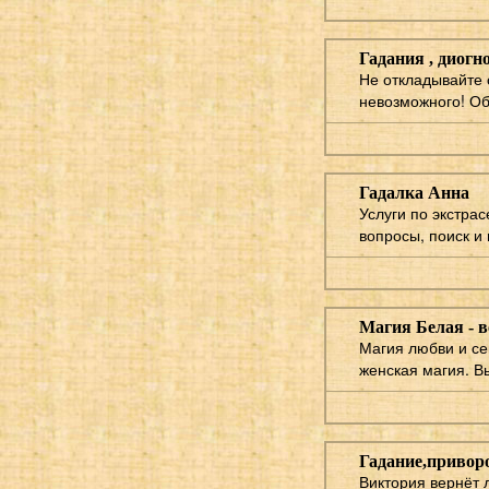
Гадания , диогн
Не откладывайте 
невозможного! Об
Гадалка Анна
Услуги по экстра
вопросы, поиск и
Магия Белая - в
Магия любви и се
женская магия. В
Гадание,привор
Виктория вернёт 