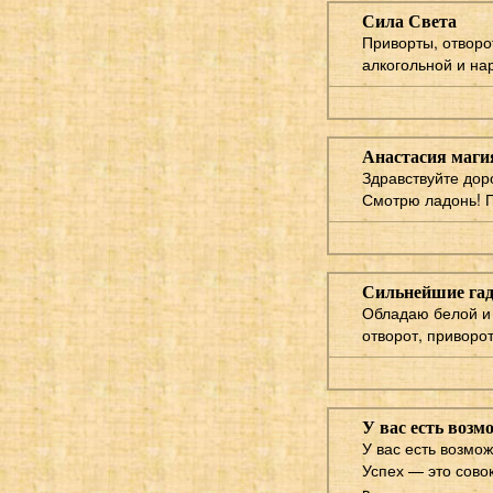
Сила Света
Приворты, отворо
алкогольной и на
Анастасия маги
Здравствуйте дор
Смотрю ладонь! Г
Сильнейшие гад
Обладаю белой и 
отворот, приворот
У вас есть воз
У вас есть возмо
Успех — это сово
в...