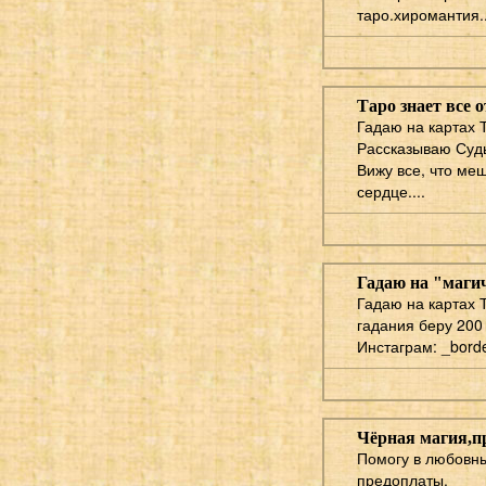
таро.хиромантия..
Таро знает все 
Гадаю на картах 
Рассказываю Суд
Вижу все, что ме
сердце....
Гадаю на "маги
Гадаю на картах 
гадания беру 200
Инстаграм: _bord
Чёрная магия,п
Помогу в любовны
предоплаты.