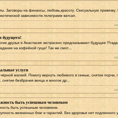
ты. Заговоры на финансы, любовь,красоту. Сексуальную привязку.
ркотической зависимости.телеграмм ватсап.
с
я будущего!
огие друзья я Анастасия экстрасенс предсказывают будущее !!!гада
адание на кофейной гуще! Так же смот...
с
альные услуги
чёрной магией. Помогу вернуть любимого в семью, снятие порчи, г
, снятие безбрачия венца и многое др...
с
можность быть успешным человеком
жность быть успешным человеком.
купность жизненных благ и гарантий. Без здоровья нет подлинного 