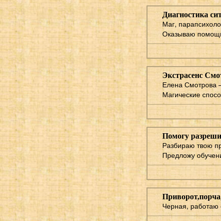
Диагностика сит
Маг, парапсихоло
Оказываю помощь 
Экстрасенс Смо
Елена Смотрова –
Магические спосо
Помогу разреши
Разбираю твою пр
Предложу обучени
Приворот,порча
Черная, работаю 