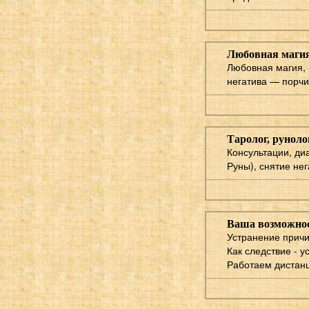
Любовная магия,
Любовная магия, 
негатива — порчи,
Таролог, руноло
Консультации, ди
Руны), снятие нега
Ваша возможнос
Устранение причи
Как следствие - 
Работаем дистанц