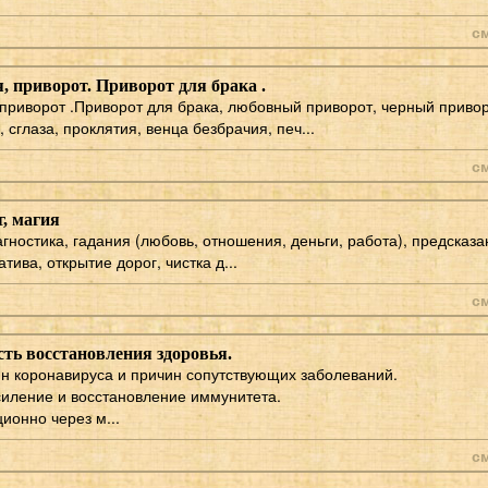
с
 приворот. Приворот для брака .
приворот .Приворот для брака, любовный приворот, черный привор
 сглаза, проклятия, венца безбрачия, печ...
с
г, магия
агностика, гадания (любовь, отношения, деньги, работа), предсказ
тива, открытие дорог, чистка д...
с
ть восстановления здоровья.
н коронавируса и причин сопутствующих заболеваний.
усиление и восстановление иммунитета.
ионно через м...
с