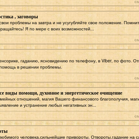
с
остика , заговоры
свои проблемы на завтра и не усугубляйте свое положение. Помнит
ращайтесь! Я по мере с воих возможностей...
с
сенсорике, гаданию, ясновидению по телефону, в Viber, по фото. 
 помощь в решении проблемы.
с
се виды помощи, духовное и энергетическое очищение
мейных отношений, магия Вашего финансового благополучия, маги
ыявление и устранение любых негативных эн...
с
оты
любимого человека.сильнейшие привороты. Отвороты.гадание на с