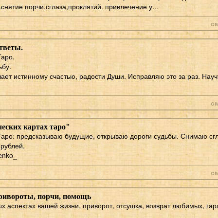
снятие порчи,сглаза,проклятий. привлечение у...
с
ответы.
Таро.
ьбу.
шает истинному счастью, радости Души. Исправляю это за раз. Науч
с
ческих картах таро"
Таро: предсказываю будущие, открываю дороги судьбы. Снимаю сгл
 рублей.
enko_
с
ривороты, порчи, помощь
х аспектах вашей жизни, приворот, отсушка, возврат любимых, га