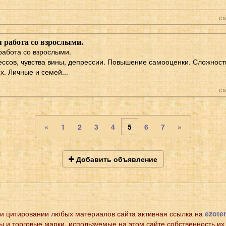
с
 работа со взрослыми.
абота со взрослыми.
ссов, чувства вины, депрессии. Повышение самооценки. Сложност
. Личные и семей...
с
«
1
2
3
4
5
6
7
»
Добавить объявление
и цитировании любых материалов сайта активная ссылка на
ezoter
ы и торговые марки, используемые на этом сайте собственность их