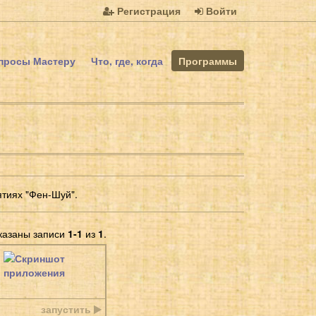
Регистрация
Войти
просы Мастеру
Что, где, когда
Программы
ятиях "Фен-Шуй".
казаны записи
1-1
из
1
.
запустить