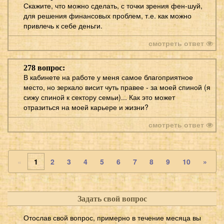
Скажите, что можно сделать, с точки зрения фен-шуй,
для решения финансовых проблем, т.е. как можно
привлечь к себе деньги.
смотреть ответ
278 вопрос:
В кабинете на работе у меня самое благоприятное
место, но зеркало висит чуть правее - за моей спиной (я
сижу спиной к сектору семьи)... Как это может
отразиться на моей карьере и жизни?
смотреть ответ
«
1
2
3
4
5
6
7
8
9
10
»
Задать свой вопрос
Отослав свой вопрос, примерно в течение месяца вы