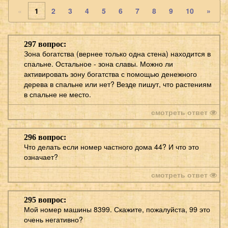
«
1
2
3
4
5
6
7
8
9
10
»
297 вопрос:
Зона богатства (вернее только одна стена) находится в
спальне. Остальное - зона славы. Можно ли
активировать зону богатства с помощью денежного
дерева в спальне или нет? Везде пишут, что растениям
в спальне не место.
смотреть ответ
296 вопрос:
Что делать если номер частного дома 44? И что это
означает?
смотреть ответ
295 вопрос:
Мой номер машины 8399. Скажите, пожалуйста, 99 это
очень негативно?