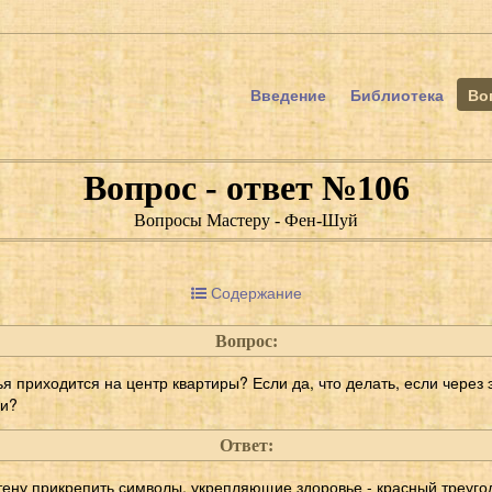
Введение
Библиотека
Во
Вопрос - ответ №106
Вопросы Мастеру - Фен-Шуй
Содержание
Вопрос:
ья приходится на центр квартиры? Если да, что делать, если через 
ми?
Ответ:
стену прикрепить символы, укрепляющие здоровье - красный треуго