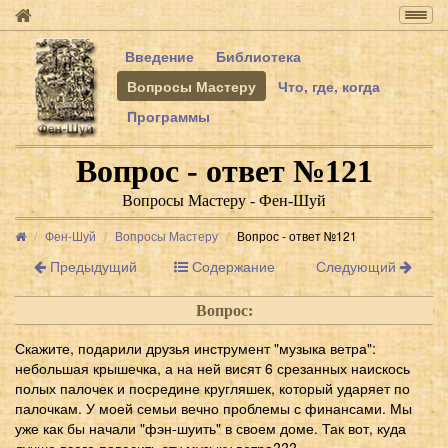
Togg
navig
Введение
Библиотека
Вопросы Мастеру
Что, где, когда
Программы
Вопрос - ответ №121
Вопросы Мастеру - Фен-Шуй
Фен-Шуй
Вопросы Мастеру
Вопрос - ответ №121
Предыдущий
Содержание
Следующий
Вопрос:
Скажите, подарили друзья инструмент "музыка ветра":
небольшая крышечка, а на ней висят 6 срезанных наискось
полых палочек и посредине кругляшек, который ударяет по
палочкам. У моей семьи вечно проблемы с финансами. Мы
уже как бы начали "фэн-шуить" в своем доме. Так вот, куда
лучше всего повесить эту музыку ветра???