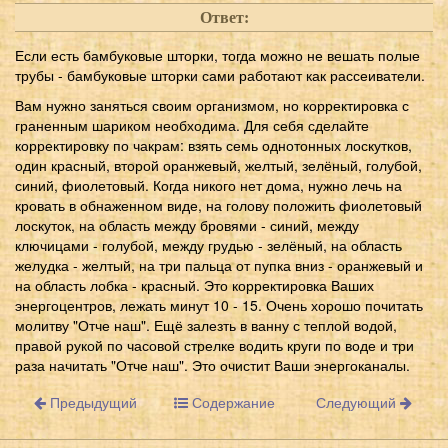
Ответ:
Если есть бамбуковые шторки, тогда можно не вешать полые
трубы - бамбуковые шторки сами работают как рассеиватели.
Вам нужно заняться своим организмом, но корректировка с
граненным шариком необходима. Для себя сделайте
корректировку по чакрам: взять семь однотонных лоскутков,
один красный, второй оранжевый, желтый, зелёный, голубой,
синий, фиолетовый. Когда никого нет дома, нужно лечь на
кровать в обнаженном виде, на голову положить фиолетовый
лоскуток, на область между бровями - синий, между
ключицами - голубой, между грудью - зелёный, на область
желудка - желтый, на три пальца от пупка вниз - оранжевый и
на область лобка - красный. Это корректировка Ваших
энергоцентров, лежать минут 10 - 15. Очень хорошо почитать
молитву "Отче наш". Ещё залезть в ванну с теплой водой,
правой рукой по часовой стрелке водить круги по воде и три
раза начитать "Отче наш". Это очистит Ваши энергоканалы.
Предыдущий
Содержание
Следующий