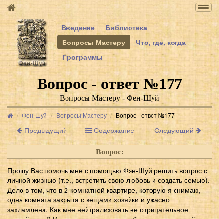
Togg
navig
Введение
Библиотека
Вопросы Мастеру
Что, где, когда
Программы
Вопрос - ответ №177
Вопросы Мастеру - Фен-Шуй
Фен-Шуй
Вопросы Мастеру
Вопрос - ответ №177
Предыдущий
Содержание
Следующий
Вопрос:
Прошу Вас помочь мне с помощью Фэн-Шуй решить вопрос с
личной жизнью (т.е., встретить свою любовь и создать семью).
Дело в том, что в 2-комнатной квартире, которую я снимаю,
одна комната закрыта с вещами хозяйки и ужасно
захламлена. Как мне нейтрализовать ее отрицательное
воздействие? И что нужно сделать, чтобы туалет, который