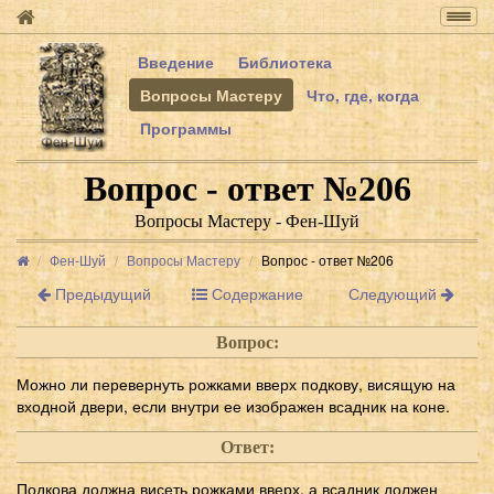
Togg
navig
Введение
Библиотека
Вопросы Мастеру
Что, где, когда
Программы
Вопрос - ответ №206
Вопросы Мастеру - Фен-Шуй
Фен-Шуй
Вопросы Мастеру
Вопрос - ответ №206
Предыдущий
Содержание
Следующий
Вопрос:
Можно ли перевернуть рожками вверх подкову, висящую на
входной двери, если внутри ее изображен всадник на коне.
Ответ:
Подкова должна висеть рожками вверх, а всадник должен