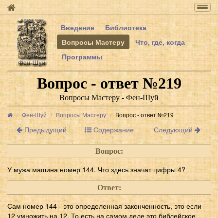
Togg
navig
Введение
Библиотека
Вопросы Мастеру
Что, где, когда
Программы
Вопрос - ответ №219
Вопросы Мастеру - Фен-Шуй
Фен-Шуй
Вопросы Мастеру
Вопрос - ответ №219
Предыдущий
Содержание
Следующий
Вопрос:
У мужа машина номер 144. Что здесь значат цифры 4?
Ответ:
Сам номер 144 - это определенная законченность, это если
12 умножить на 12. То есть на самом деле это библейское