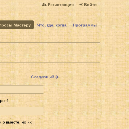
Регистрация
Войти
просы Мастеру
Что, где, когда
Программы
Следующий
фры 4
 б вместе, но их