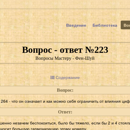
Введение
Библиотека
Во
Вопрос - ответ №223
Вопросы Мастеру - Фен-Шуй
Содержание
Вопрос:
64 - что он означает и как можно себя ограничить от влияния ци
Ответ:
енно незачем беспокоиться, было бы тяжело, если бы 2 и 4 стояли
риносит большую гармонизацию этому номеру.