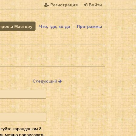
Регистрация
Войти
просы Мастеру
Что, где, когда
Программы
Следующий
исуйте карандашом 8.
ми можно пририсовать