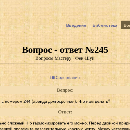
Введение
Библиотека
Во
Вопрос - ответ №245
Вопросы Мастеру - Фен-Шуй
Содержание
Вопрос:
 с номером 244 (аренда долгосрочная). Что нам делать?
Ответ:
ьно сложный. Но гармонизировать его можно. Перед двойкой прир
тверкой проведите разделительную красную черту. Между четверка