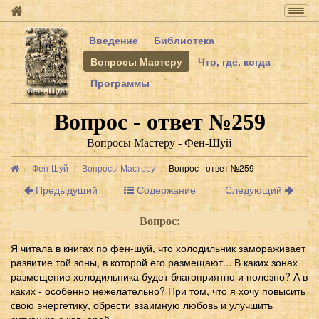
Togg
navig
Введение
Библиотека
Вопросы Мастеру
Что, где, когда
Программы
Вопрос - ответ №259
Вопросы Мастеру - Фен-Шуй
Фен-Шуй
Вопросы Мастеру
Вопрос - ответ №259
Предыдущий
Содержание
Следующий
Вопрос:
Я читала в книгах по фен-шуй, что холодильник замораживает
развитие той зоны, в которой его размещают... В каких зонах
размещение холодильника будет благоприятно и полезно? А в
каких - особенно нежелательно? При том, что я хочу повысить
свою энергетику, обрести взаимную любовь и улучшить
ситуацию с карьерой.