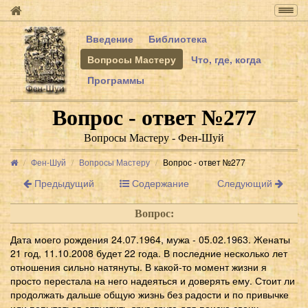
Togg
navig
Введение
Библиотека
Вопросы Мастеру
Что, где, когда
Программы
Вопрос - ответ №277
Вопросы Мастеру - Фен-Шуй
Фен-Шуй
Вопросы Мастеру
Вопрос - ответ №277
Предыдущий
Содержание
Следующий
Вопрос:
Дата моего рождения 24.07.1964, мужа - 05.02.1963. Женаты
21 год, 11.10.2008 будет 22 года. В последние несколько лет
отношения сильно натянуты. В какой-то момент жизни я
просто перестала на него надеяться и доверять ему. Стоит ли
продолжать дальше общую жизнь без радости и по привычке
или попытаться отпустить друг друга для поиска своих