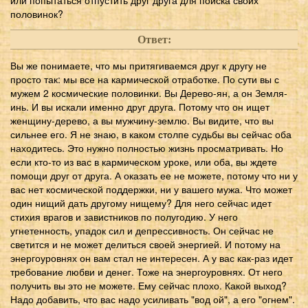
половинок?
Ответ:
Вы же понимаете, что мы притягиваемся друг к другу не
просто так: мы все на кармической отработке. По сути вы с
мужем 2 космические половинки. Вы Дерево-ян, а он Земля-
инь. И вы искали именно друг друга. Потому что он ищет
женщину-дерево, а вы мужчину-землю. Вы видите, что вы
сильнее его. Я не знаю, в каком столпе судьбы вы сейчас оба
находитесь. Это нужно полностью жизнь просматривать. Но
если кто-то из вас в кармическом уроке, или оба, вы ждете
помощи друг от друга. А оказать ее не можете, потому что ни у
вас нет космической поддержки, ни у вашего мужа. Что может
один нищий дать другому нищему? Для него сейчас идет
стихия врагов и завистников по полугодию. У него
угнетенность, упадок сил и депрессивность. Он сейчас не
светится и не может делиться своей энергией. И потому на
энергоуровнях он вам стал не интересен. А у вас как-раз идет
требование любви и денег. Тоже на энергоуровнях. От него
получить вы это не можете. Ему сейчас плохо. Какой выход?
Надо добавить, что вас надо усиливать "вод ой", а его "огнем".