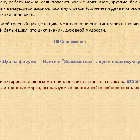
зону работы можно, если повесить часы с маятником, круглые, бел
ь - движущиеся шарики. Картину с рекой (солнечный день и спокойн
синий половичок.
мой красный цикл, это цикл металла, а не огня (интеллект, творчес
й белый цикл, это цикл знаний, духовной мудрости.
Содержание
н-Шуй на форуме
Найти в "Знакомствах" людей практикую
и цитировании любых материалов сайта активная ссылка на
ezoter
ы и торговые марки, используемые на этом сайте собственность их