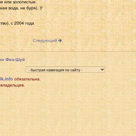
ые или золотистые.
ая вода, не буря). У
тво), с 2004 года
Следующий
щих Фен-Шуй
ik.info
обязательна.
 владельцев.