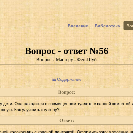
Введение
Библиотека
Во
Вопрос - ответ №56
Вопросы Мастеру - Фен-Шуй
Содержание
Вопрос:
у дети. Она находится в совмещенном туалете с ванной комнатой 
одную. Как улучшить эту зону?
Ответ:
оной колокольчик с красной ленточкой. Оформить зону в зелёные цв