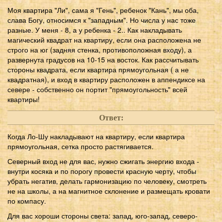
Моя квартира "Ли", сама я "Гень", ребенок "Кань", мы оба,
слава Богу, относимся к "западным". Но числа у нас тоже
разные. У меня - 8, а у ребенка - 2.. Как накладывать
магический квадрат на квартиру, если она расположена не
строго на юг (задняя стенка, противоположная входу), а
развернута градусов на 10-15 на восток. Как рассчитывать
стороны квадрата, если квартира прямоугольная ( а не
квадратная), и вход в квартиру расположен в аппендиксе на
севере - собственно он портит "прямоугольность" всей
квартиры!
Ответ:
Когда Ло-Шу накладывают на квартиру, если квартира
прямоугольная, сетка просто растягивается.
Северный вход не для вас, нужно сжигать энергию входа -
внутри косяка и по порогу провести красную черту, чтобы
убрать негатив, делать гармонизацию по человеку, смотреть
не на школы, а на магнитное склонение и размещать кровати
по компасу.
Для вас хороши стороны света: запад, юго-запад, северо-