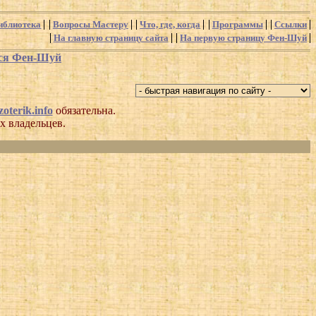
иблиотека
Вопросы Мастеру
Что, где, когда
Программы
Ссылки
На главную страницу сайта
На первую страницу Фен-Шуй
хся Фен-Шуй
oterik.info
обязательна.
х владельцев.