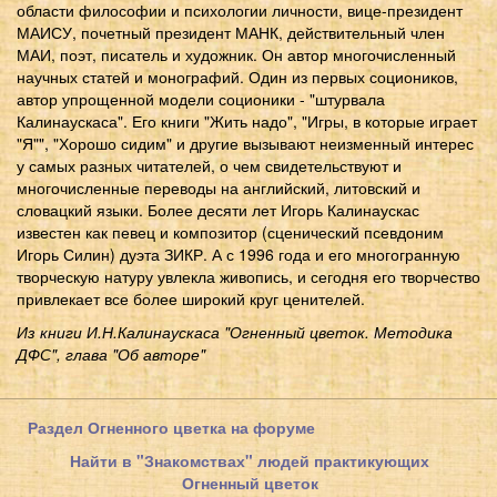
области философии и психологии личности, вице-президент
МАИСУ, почетный президент МАНК, действительный член
МАИ, поэт, писатель и художник. Он автор многочисленный
научных статей и монографий. Один из первых социоников,
автор упрощенной модели соционики - "штурвала
Калинаускаса". Его книги "Жить надо", "Игры, в которые играет
"Я"", "Хорошо сидим" и другие вызывают неизменный интерес
у самых разных читателей, о чем свидетельствуют и
многочисленные переводы на английский, литовский и
словацкий языки. Более десяти лет Игорь Калинаускас
известен как певец и композитор (сценический псевдоним
Игорь Силин) дуэта ЗИКР. А с 1996 года и его многогранную
творческую натуру увлекла живопись, и сегодня его творчество
привлекает все более широкий круг ценителей.
Из книги И.Н.Калинаускаса "Огненный цветок. Методика
ДФС", глава "Об авторе"
Раздел Огненного цветка на форуме
Найти в "Знакомствах" людей практикующих
Огненный цветок