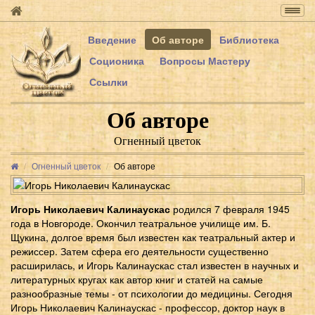
Togg
navig
Введение
Об авторе
Библиотека
Соционика
Вопросы Мастеру
Ссылки
Об авторе
Огненный цветок
Огненный цветок
Об авторе
Игорь Николаевич Калинаускас
родился 7 февраля 1945
года в Новгороде. Окончил театральное училище им. Б.
Щукина, долгое время был известен как театральный актер и
режиссер. Затем сфера его деятельности существенно
расширилась, и Игорь Калинаускас стал известен в научных и
литературных кругах как автор книг и статей на самые
разнообразные темы - от психологии до медицины. Сегодня
Игорь Николаевич Калинаускас - профессор, доктор наук в