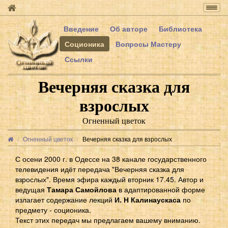
Togg
navig
Введение
Об авторе
Библиотека
Соционика
Вопросы Мастеру
Ссылки
Вечерняя сказка для
взрослых
Огненный цветок
Огненный цветок
Вечерняя сказка для взрослых
С осени 2000 г. в Одессе на 38 канале государственного
телевидения идёт передача "Вечерняя сказка для
взрослых". Время эфира каждый вторник 17.45. Автор и
ведущая
Тамара Самойлова
в адаптированной форме
излагает содержание лекций
И. Н Калинаускаса
по
предмету - соционика.
Текст этих передач мы предлагаем вашему вниманию.