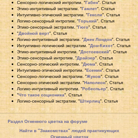
Сенсорно-логический интротим. "
Габен
". Статья
Этико-интуитивный экстратим. "
Гамлет
". Статья
Интуитивно-этический экстратим. "
Гексли
". Статья
Логико-сенсорный интротим. "
Горький
". Статья
Этико-сенсорный экстратим. "
Гюго
". Статья
"
Двойной верт
". Статья
Логико-интуитивный экстратим. "
Джек Лондон
". Статья
Интуитивно-логический экстратим. "
Дон-Кихот
". Статья
Этико-интуитивный интротим. "
Достоевский
". Статья
Этико-сенсорный интротим. "
Драйзер
". Статья
Сенсорно-этический интротим. "
Дюма
". Статья
Интуитивно-этический интротим. "
Есенин
". Статья
Сенсорно-логический экстратим. "
Жуков
". Статья
Сенсорно-этический экстратим. "
Наполеон
". Статья
Логико-интуитивный интротим. "
Робеспьер
". Статья
"
Что такое соционика
". Статья
Логико-сенсорный экстратим. "
Штирлиц
". Статья
Раздел Огненного цветка на форуме
Найти в "Знакомствах" людей практикующих
Огненный цветок