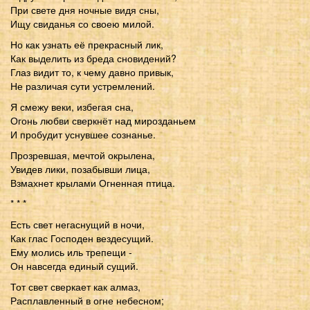
При свете дня ночные видя сны,
Ищу свиданья со своею милой.
Но как узнать её прекрасный лик,
Как выделить из бреда сновидений?
Глаз видит то, к чему давно привык,
Не различая сути устремлений.
Я смежу веки, избегая сна,
Огонь любви сверкнёт над мирозданьем
И пробудит уснувшее сознанье.
Прозревшая, мечтой окрылена,
Увидев лики, позабывши лица,
Взмахнет крылами Огненная птица.
* * *
Есть свет негаснущий в ночи,
Как глас Господен вездесущий.
Ему молись иль трепещи -
Он навсегда единый сущий.
Тот свет сверкает как алмаз,
Расплавленный в огне небесном;