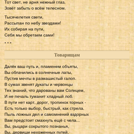
Тот свет, не арня нежный глаз,
Зовёт забыть о всём телесном.
Тысячелетия свети,
Рассыпан по небу звездами!
Их собирая на пути,
Себя мы обретаем сами!
* * *
Товарищам
Далёк ваш путь и, пламенем объяты,
Вы облачились в солнечные латы,
Пустив мечты в размашистый галоп.
В сумах звенят дукаты и червонцы
Тех знаний, что дарованы вам Солнцем,
И не печаль туманит хладный лоб.
В пути нет карт, дорог, тропинок торных -
Есть только выбор, быстрый, как стрела.
Пыль ложных дел и самомнений вздорных
Вам предстоит смахнуть ещё с чела...
Вы, рыцари сокрытого познанья,
Вы, дервиши нехоженных путей,