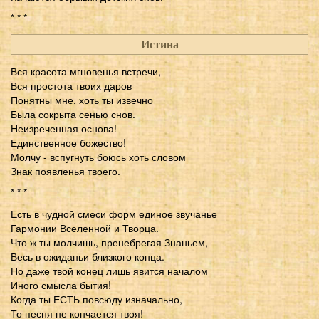
* * *
Истина
Вся красота мгновенья встречи,
Вся простота твоих даров
Понятны мне, хоть ты извечно
Была сокрыта сенью снов.
Неизреченная основа!
Единственное божество!
Молчу - вспугнуть боюсь хоть словом
Знак появленья твоего.
* * *
Есть в чудной смеси форм единое звучанье
Гармонии Вселенной и Творца.
Что ж ты молчишь, пренебрегая Знаньем,
Весь в ожиданьи близкого конца.
Но даже твой конец лишь явится началом
Иного смысла бытия!
Когда ты ЕСТЬ повсюду изначально,
То песня не кончается твоя!