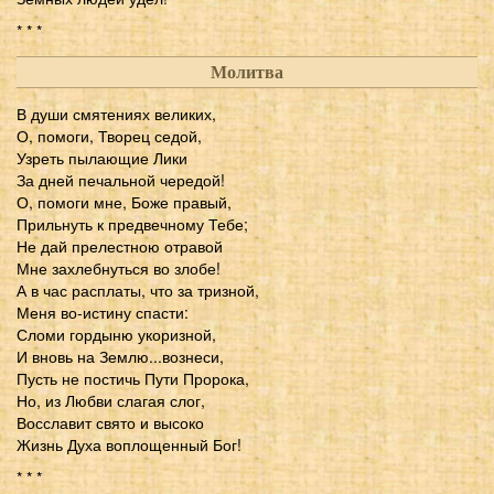
* * *
Молитва
В души смятениях великих,
О, помоги, Творец седой,
Узреть пылающие Лики
За дней печальной чередой!
О, помоги мне, Боже правый,
Прильнуть к предвечному Тебе;
Не дай прелестною отравой
Мне захлебнуться во злобе!
А в час расплаты, что за тризной,
Меня во-истину спасти:
Сломи гордыню укоризной,
И вновь на Землю...вознеси,
Пусть не постичь Пути Пророка,
Но, из Любви слагая слог,
Восславит свято и высоко
Жизнь Духа воплощенный Бог!
* * *