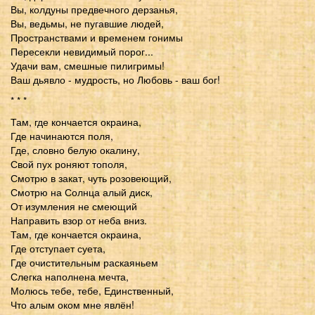
Вы, колдуны предвечного дерзанья,
Вы, ведьмы, не пугавшие людей,
Пространствами и временем гонимы
Пересекли невидимый порог...
Удачи вам, смешные пилигримы!
Ваш дьявло - мудрость, но Любовь - ваш бог!
* * *
Там, где кончается окраина,
Где начинаются поля,
Где, словно белую окалину,
Свой пух роняют тополя,
Смотрю в закат, чуть розовеющий,
Смотрю на Солнца алый диск,
От изумления не смеющий
Направить взор от неба вниз.
Там, где кончается окраина,
Где отступает суета,
Где очистительным раскаяньем
Слегка наполнена мечта,
Молюсь тебе, тебе, Единственный,
Что алым оком мне явлён!