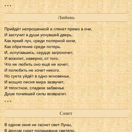
* * *
Любовь
Прийдёт непрошенной и глянет прямо в очи,
И застучит в души уснувшей дверь,
Как яркий луч, среди полярной ночи,
Как обретение среди потерь.
И, испугавшись, сердце загрохочет,
И возопит, наверно, от того,
Что не любить оно ещё не хочет,
И полюбить не хочет никого.
Но суета уйдёт в одно мгновенье,
И мощно песня мира зазвучит,
И тягостное, сладкое забвенье
Душе почившей силы возвратит.
* * *
Сонет
В одном окне не гаснет свет Луны,
В другом горит полдневное светило,