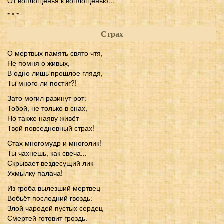
От воплощенья к воплощенью...
* * *
Страх
О мертвых память свято чтя,
Не помня о живых,
В одно лишь прошлое глядя,
Ты много ли постиг?!
Зато могил разинут рот:
Тобой, не только в снах,
Но также наяву живёт
Твой повседневный страх!
Стах многомудр и многолик!
Ты чахнешь, как свеча...
Скрывает вездесущий лик
Ухмылку палача!
Из гроба вылезший мертвец
Вобьёт последний гвоздь:
Злой чародей пустых сердец
Смертей готовит гроздь.