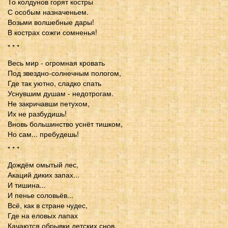
То колдунов горят костры
С особым назначеньем.
Возьми волшебные дары!
В кострах сожги сомненья!
* * *
Весь мир - огромная кровать
Под звездно-солнечным пологом,
Где так уютно, сладко спать
Уснувшим душам - недотрогам.
Не закричавши петухом,
Их не разбудишь!
Вновь большинство уснёт тишком,
Но сам... пребудешь!
* * *
Дождём омытый лес,
Акаций диких запах...
И тишина...
И пенье соловьёв...
Всё, как в стране чудес,
Где на еловых лапах
Качаются обрывки детских снов.