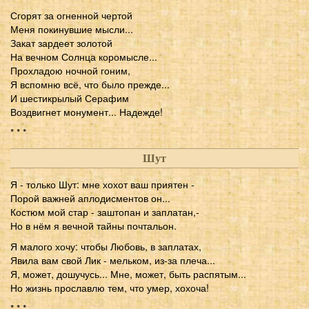
Сгорят за огненной чертой
Меня покинувшие мысли...
Закат зардеет золотой
На вечном Солнца коромысле...
Прохладою ночной гоним,
Я вспомню всё, что было прежде...
И шестикрылый Серафим
Воздвигнет монумент... Надежде!
* * *
Шут
Я - только Шут: мне хохот ваш приятен -
Порой важней аплодисментов он...
Костюм мой стар - заштопан и заплатан,-
Но в нём я вечной тайны почтальон.
Я малого хочу: чтобы Любовь, в заплатах,
Явила вам свой Лик - мельком, из-за плеча...
Я, может, дошучусь... Мне, может, быть распятым...
Но жизнь прославлю тем, что умер, хохоча!
* * *