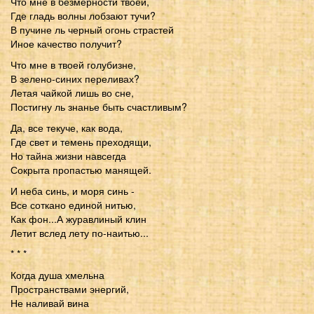
Что мне в безмерности твоей,
Где гладь волны лобзают тучи?
В пучине ль черный огонь страстей
Иное качество получит?
Что мне в твоей голубизне,
В зелено-синих переливах?
Летая чайкой лишь во сне,
Постигну ль знанье быть счастливым?
Да, все текуче, как вода,
Где свет и темень преходящи,
Но тайна жизни навсегда
Сокрыта пропастью манящей.
И неба синь, и моря синь -
Все соткано единой нитью,
Как фон...А журавлиный клин
Летит вслед лету по-наитью...
* * *
Когда душа хмельна
Пространствами энергий,
Не наливай вина