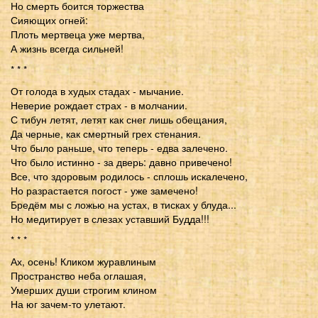
Но смерть боится торжества
Сияющих огней:
Плоть мертвеца уже мертва,
А жизнь всегда сильней!
* * *
От голода в худых стадах - мычание.
Неверие рождает страх - в молчании.
С тибун летят, летят как снег лишь обещания,
Да черные, как смертный грех стенания.
Что было раньше, что теперь - едва залечено.
Что было истинно - за дверь: давно привечено!
Все, что здоровым родилось - сплошь искалечено,
Но разрастается погост - уже замечено!
Бредём мы с ложью на устах, в тисках у блуда...
Но медитирует в слезах уставший Будда!!!
* * *
Ах, осень! Кликом журавлиным
Пространство неба оглашая,
Умерших души строгим клином
На юг зачем-то улетают.