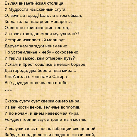
Былая византийская столица,
У Мудрости изысканный слуга,
О, вечный город! Есть ли в том обман,
Когда толпа, настроив минареты,
Отвергнет христианские тенета,
Из твоих граждан строя мусульман?!
Истории извилистый маршрут
Дарует нам загадки неизменно.
Но устремленье к небу - сокровенно,
И так ли важно, кем отмерен путь?
Ислам и Крест сошлись в немой борьбе,
Два города, два берега, два мира...
Лик Ангела с копытами Сатира -
Всё двуединство явлено в тебе.
* * *
Сквозь суету сует сверкающего мира,
Из вечности веков, величье воплотив,
И по ночам, и днем неведомая лира
Рождает горний звук и трепетный мотив.
И вслушиваясь в песнь вибрации священной,
Забудет сердце ложь и сладость жизни всей,