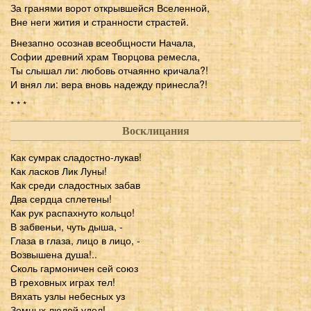
За гранями ворот открывшейся Вселенной,
Вне неги жития и странности страстей.
Внезапно осознав всеобщности Начала,
Софии древний храм Творцова ремесла,
Ты слышал ли: любовь отчаянно кричала?!
И внял ли: вера вновь надежду принесла?!
* * *
Восклицания
Как сумрак сладостно-лукав!
Как ласков Лик Луны!
Как среди сладостных забав
Два сердца сплетены!
Как рук распахнуто кольцо!
В забвеньи, чуть дыша, -
Глаза в глаза, лицо в лицо, -
Возвышена душа!..
Сколь гармоничен сей союз
В греховных играх тел!
Вяхать узлы небесных уз
Земных людей удел!