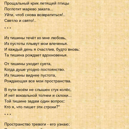
Прощальный крик летящей птицы
Поглотит марево заката...
Уйти, чтоб снова возвратиться!..
Светло и свято!..
* * *
Из тишины течёт ко мне любовь,
Из пустоты плывут мои влеченья.
И каждый день я счастлив, будто вновь:
Та тишина рождает вдохновенья.
От тишины уходит суета,
Когда душе угодно постоянство.
Из тишины виднее пустота,
Рождающая все мои пространства.
В пути моём не слышен стук колёс,
И нет вокзальной толчеи и склоки...
Той тишине задам один вопрос:
Кто я, что пишет эти строки?"
* * *
Пространство тревоги - его узнаю;