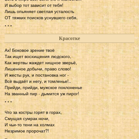
И выбор тот зависит от тебя!
Лишь опьяняет светлая усталость
ОТ тяжких поисков уснувшего себя.
* * *
Красотке
Ах! Боковое зрение твоё
Так ищет восхищения людского,
Как жертвы жаждет хищное зверьё,
Лишенное добычи, право слово!
И жесты рук, и постановка ног -
Всё выдаёт и негу, и томленье!..
Прийди, прийди, мужское поклоненье
На званный пир - дымится уж пирог!
* * *
Что за костры горят в горах,
Смущая сумрак ночи,
И чьи-то тени на холмах
Незримое пророчат?!