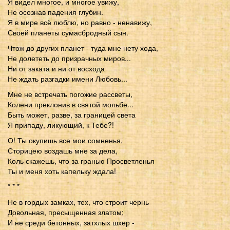
Я видел многое, и многое увижу,
Не осознав падения глубин.
Я в мире всё люблю, но равно - ненавижу,
Своей планеты сумасбродный сын.
Чтож до других планет - туда мне нету хода,
Не долететь до призрачных миров...
Ни от заката и ни от восхода
Не ждать разгадки имени Любовь...
Мне не встречать погожие рассветы,
Колени преклонив в святой мольбе...
Быть может, разве, за границей света
Я припаду, ликующий, к Тебе?!
О! Ты окупишь все мои сомненья,
Сторицею воздашь мне за дела,
Коль скажешь, что за гранью Просветленья
Ты и меня хоть капельку ждала!
* * *
Не в гордых замках, тех, что строит чернь
Довольная, пресыщенная златом;
И не среди бетонных, затхлых шхер -