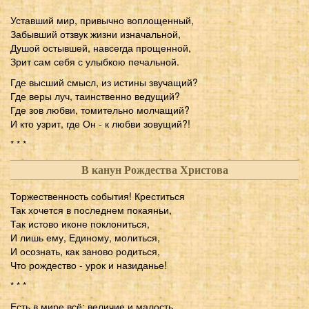
Уставший мир, привычно воплощенный,
Забывший отзвук жизни изначальной,
Душой остывшей, навсегда прощенной,
Зрит сам себя с улыбкою печальной.
Где высший смысл, из истины звучащий?
Где веры луч, таинственно ведущий?
Где зов любви, томительно молчащий?
И кто узрит, где Он - к любви зовущий?!
* * *
В канун Рождества Христова
Торжественность события! Креститься
Так хочется в последнем покаяньи,
Так истово иконе поклониться,
И лишь ему, Единому, молиться,
И осознать, как заново родиться,
Что рождество - урок и назиданье!
* * *
Есть в мире всё: величие и малость...