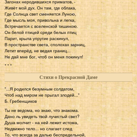
Загонах неродившихся приматов, -
Живёт мой дух. Он там, где облака,
Где Солнца свет сменяется Луною,
Где мысль моя, привольна и легка,
Встречается с вселенской тишиною.
Он белой птицей среди белых птиц
Парит, крыла упругие раскинул,
В пространстве света, сполохах зарниц,
Летит вперёд, не ведая границ...
Не дай мне бог, чтоб он меня покинул!
* * *
Стихи о Прекрасной Даме
"...Я родился безумным солдатом,
Чтоб над миром не прыгал злодей..."
Б. Гребенщиков
Ты не ведома, но знаю, что знакома.
Дано ль увидеть твой лучистый свет?
Душа молчит - на ней лежит истома,
Недвижно тело... но слагает след
То, что всегда за далью беспредельной,