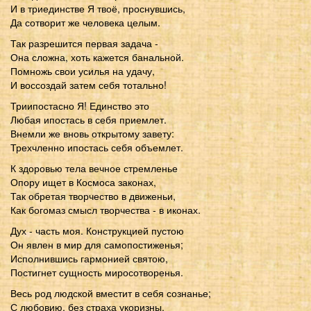
И в триединстве Я твоё, проснувшись,
Да сотворит же человека целым.
Так разрешится первая задача -
Она сложна, хоть кажется банальной.
Помножь свои усилья на удачу,
И воссоздай затем себя тотально!
Триипостасно Я! Единство это
Любая ипостась в себя приемлет.
Внемли же вновь открытому завету:
Трехчленно ипостась себя объемлет.
К здоровью тела вечное стремленье
Опору ищет в Космоса законах,
Так обретая творчество в движеньи,
Как богомаз смысл творчества - в иконах.
Дух - часть моя. Конструкцией пустою
Он явлен в мир для самопостиженья;
Исполнившись гармонией святою,
Постигнет сущность миросотворенья.
Весь род людской вместит в себя сознанье;
С любовию, без страха укоризны,