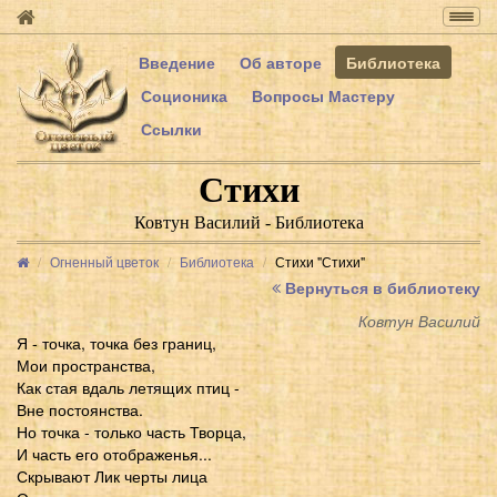
Togg
navig
Введение
Об авторе
Библиотека
Соционика
Вопросы Мастеру
Ссылки
Стихи
Ковтун Василий - Библиотека
Огненный цветок
Библиотека
Стихи "Стихи"
Вернуться в библиотеку
Ковтун Василий
Я - точка, точка без границ,
Мои пространства,
Как стая вдаль летящих птиц -
Вне постоянства.
Но точка - только часть Творца,
И часть его отображенья...
Скрывают Лик черты лица