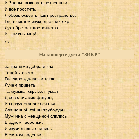
И Знанье выковать нетленным;
И всё простить...
Любовь освоить, как пространство,
Где в чистом звуке древних лир
Дух обретает постоянство
И... целый мир!
* * *
На концерте дуета "ЗИКР"
За гранями добра и зла,
Теней и света,
Где зарождалась и текла
Лучем привета
Та музыка, скрывал туман
Две величавые фигуры,
И воздух становился пьян...
Священной тайны трубадуры
Мужчина с женщиной слились
В одном твореньи,
И звуки дивные лились
В святом раденьи!