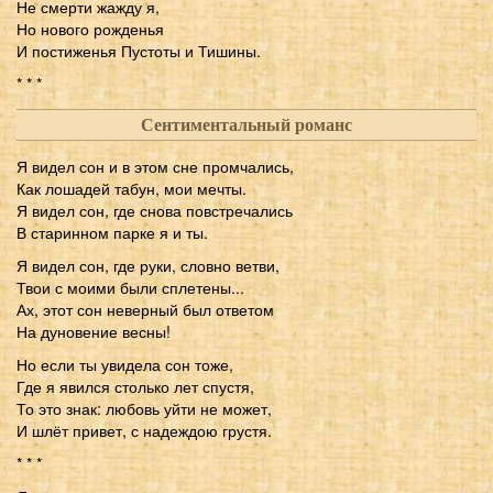
Не смерти жажду я,
Но нового рожденья
И постиженья Пустоты и Тишины.
* * *
Сентиментальный романс
Я видел сон и в этом сне промчались,
Как лошадей табун, мои мечты.
Я видел сон, где снова повстречались
В старинном парке я и ты.
Я видел сон, где руки, словно ветви,
Твои с моими были сплетены...
Ах, этот сон неверный был ответом
На дуновение весны!
Но если ты увидела сон тоже,
Где я явился столько лет спустя,
То это знак: любовь уйти не может,
И шлёт привет, с надеждою грустя.
* * *