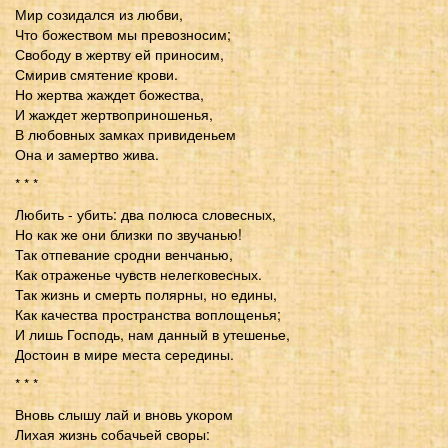
Мир созидался из любви,
Что божеством мы превозносим;
Свободу в жертву ей приносим,
Смирив смятение крови.
Но жертва жаждет божества,
И жаждет жертвоприношенья,
В любовных замках привиденьем
Она и замертво жива.
* * *
Любить - убить: два полюса словесных,
Но как же они близки по звучанью!
Так отпевание сродни венчанью,
Как отраженье чувств нелегковесных.
Так жизнь и смерть полярны, но едины,
Как качества пространства воплощенья;
И лишь Господь, нам данный в утешенье,
Достоин в мире места середины.
* * *
Вновь слышу лай и вновь укором
Лихая жизнь собачьей своры: