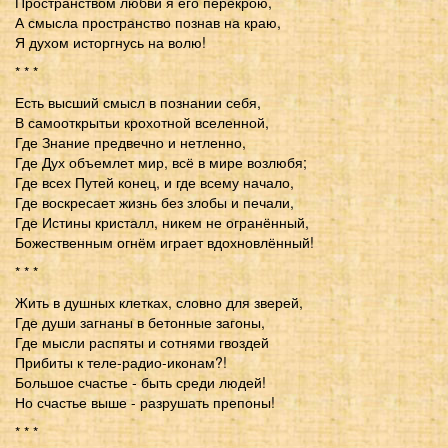
Пространством любви я его перекрою,
А смысла пространство познав на краю,
Я духом исторгнусь на волю!
* * *
Есть высший смысл в познании себя,
В самооткрытьи крохотной вселенной,
Где Знание предвечно и нетленно,
Где Дух объемлет мир, всё в мире возлюбя;
Где всех Путей конец, и где всему начало,
Где воскресает жизнь без злобы и печали,
Где Истины кристалл, никем не огранённый,
Божественным огнём играет вдохновлённый!
* * *
Жить в душных клетках, словно для зверей,
Где души загнаны в бетонные загоны,
Где мысли распяты и сотнями гвоздей
Прибиты к теле-радио-иконам?!
Большое счастье - быть среди людей!
Но счастье выше - разрушать препоны!
* * *