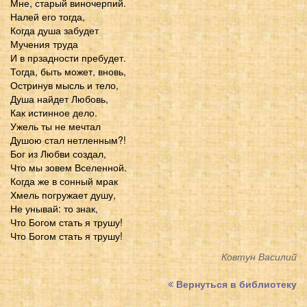
Мне, старый виночерпий.
Налей его тогда,
Когда душа забудет
Мучения труда
И в прзадности пребудет.
Тогда, быть может, вновь,
Остринув мысль и тело,
Душа найдет Любовь,
Как истинное дело.
Ужель ты не мечтал
Душою стал нетленным?!
Бог из Любви создал,
Что мы зовем Вселенной.
Когда же в сонный мрак
Хмель погружает душу,
Не унывай: то знак,
Что Богом стать я трушу!
Что Богом стать я трушу!
Ковтун Василий
Вернуться в библиотеку