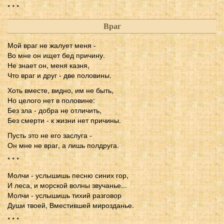
* * *
Враг
Мой враг не жалует меня -
Во мне он ищет бед причину.
Не знает он, меня казня,
Что враг и друг - две половины.
Хоть вместе, видно, им не быть,
Но целого нет в половине:
Без зла - добра не отличить,
Без смерти - к жизни нет причины.
Пусть это не его заслуга -
Он мне не враг, а лишь полдруга.
* * *
Молчи - услышишь песню синих гор,
И леса, и морской волны звучанье...
Молчи - услышишь тихий разговор
Души твоей, Вместившей мирозданье.
* * *