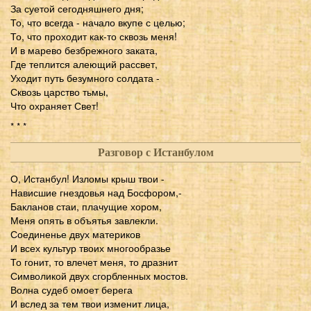
За суетой сегодняшнего дня;
То, что всегда - начало вкупе с целью;
То, что проходит как-то сквозь меня!
И в марево безбрежного заката,
Где теплится алеющий рассвет,
Уходит путь безумного солдата -
Сквозь царство тьмы,
Что охраняет Свет!
* * *
Разговор с Истанбулом
О, Истанбул! Изломы крыш твои -
Нависшие гнездовья над Босфором,-
Бакланов стаи, плачущие хором,
Меня опять в объятья завлекли.
Соединенье двух материков
И всех культур твоих многообразье
То гонит, то влечет меня, то дразнит
Символикой двух сгорбленных мостов.
Волна судеб омоет берега
И вслед за тем твои изменит лица,