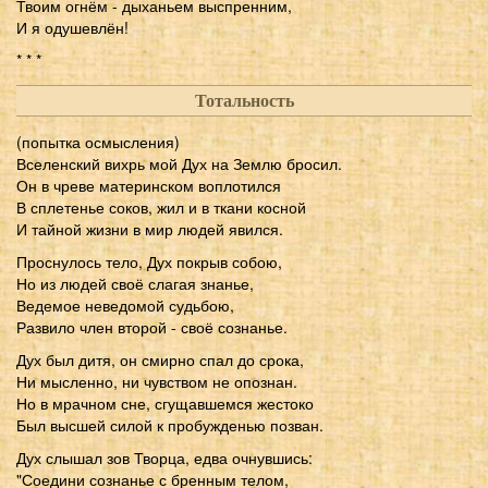
Твоим огнём - дыханьем выспренним,
И я одушевлён!
* * *
Тотальность
(попытка осмысления)
Вселенский вихрь мой Дух на Землю бросил.
Он в чреве материнском воплотился
В сплетенье соков, жил и в ткани косной
И тайной жизни в мир людей явился.
Проснулось тело, Дух покрыв собою,
Но из людей своё слагая знанье,
Ведемое неведомой судьбою,
Развило член второй - своё сознанье.
Дух был дитя, он смирно спал до срока,
Ни мысленно, ни чувством не опознан.
Но в мрачном сне, сгущавшемся жестоко
Был высшей силой к пробужденью позван.
Дух слышал зов Творца, едва очнувшись:
"Соедини сознанье с бренным телом,