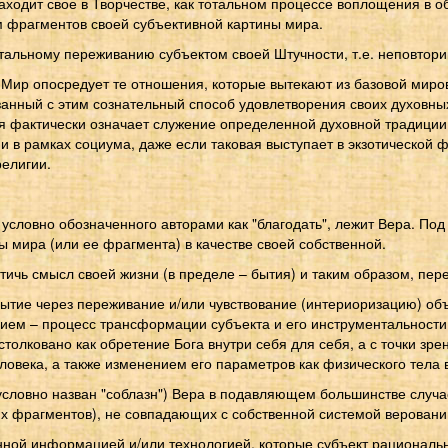
ходит свое в Творчестве, как тотальном процессе воплощения в о
 фрагментов своей субъективной картины мира.
отальному переживанию субъектом своей Штучности, т.е. неповтор
 опосредует те отношения, которые вытекают из базовой мирово
анный с этим сознательный способ удовлетворения своих духовных 
я фактически означает служение определенной духовной традиции,
 в рамках социума, даже если таковая выступает в экзотической ф
елигии.
 условно обозначенного авторами как "благодать", лежит Вера. П
 мира (или ее фрагмента) в качестве своей собственной.
стичь смысл своей жизни (в пределе – бытия) и таким образом, пе
ытие через переживание и/или чувствование (интериоризацию) об
нием – процесс трансформации субъекта и его инструментальности
лковано как обретение Бога внутри себя для себя, а с точки зре
ловека, а также изменением его параметров как физического тела 
 условно назван "соблазн") Вера в подавляющем большинстве случа
их фрагментов), не совпадающих с собственной системой веровани
ной информацией и/или технологией, которые субъект рациональн