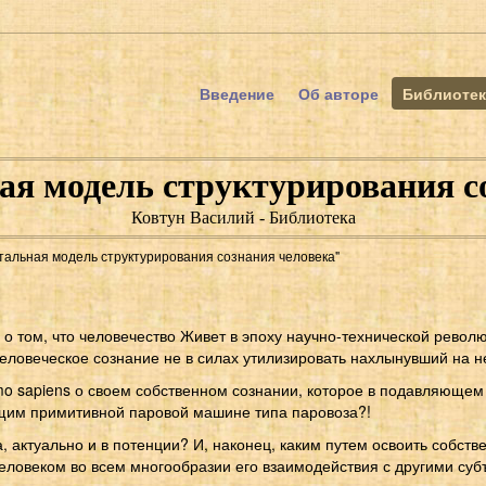
Введение
Об авторе
Библиотек
я модель структурирования с
Ковтун Василий - Библиотека
тальная модель структурирования сознания человека"
ь о том, что человечество Живет в эпоху научно-технической рев
человеческое сознание не в силах утилизировать нахлынувший на 
o sapiens о своем собственном сознании, которое в подавляющем
щим примитивной паровой машине типа паровоза?!
, актуально и в потенции? И, наконец, каким путем освоить собств
еловеком во всем многообразии его взаимодействия с другими суб