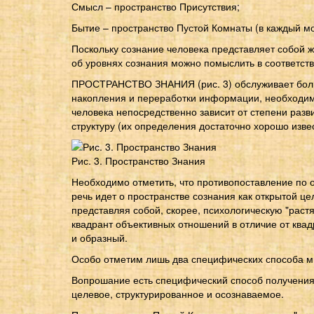
Смысл – пространство Присутствия;
Бытие – пространство Пустой Комнаты (в каждый мо
Поскольку сознание человека представляет собой ж
об уровнях сознания можно помыслить в соответств
ПРОСТРАНСТВО ЗНАНИЯ (рис. 3) обслуживает большу
накопления и переработки информации, необходим
человека непосредственно зависит от степени раз
структуру (их определения достаточно хорошо изве
Рис. 3. Пространство Знания
Необходимо отметить, что противопоставление по о
речь идет о пространстве сознания как открытой ц
представляя собой, скорее, психологическую "раст
квадрант объективных отношений в отличие от ква
и образный.
Особо отметим лишь два специфических способа м
Вопрошание есть специфический способ получения 
целевое, структурированное и осознаваемое.