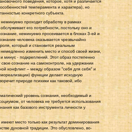
ановочного поведения, которое, хотя и различается
 особенностей темперамента и характера), но
анностью конкретного субъекта.
 неминуемо проходит обработку в рамках
бслуживает его потребности, постольку оно и
знание, неминуемо просеивается в блоках 3-ей и
сознание человека оказывается чрезвычайно
троля, который и становится реальным
 немедленно изменить место и способ своей жизни,
и минус - подкреплений. Этот образ постепенно
т свое сознание на самоконтроле, на удержании
иной конфликт – между образом "себя для себя" и
 самореализации) функции делает исходную
иворечит природе психики как таковой, ибо
оматический уровень сознания, необходимый и
оциумом, от человека не требуется использования
знания как базового инструмента личности у
 имеют место только как результат доминирования
нстве духовной традиции. Это обусловлено, во-