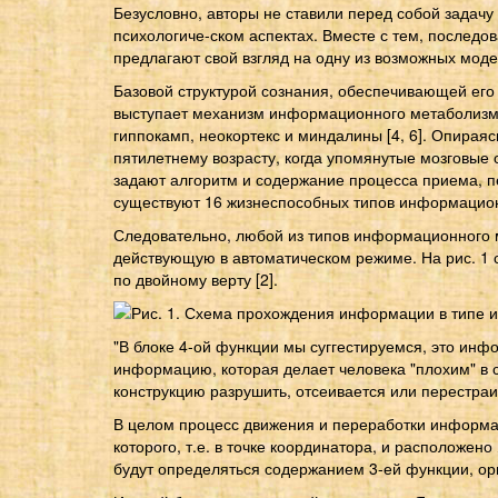
Безусловно, авторы не ставили перед собой задачу
психологиче-ском аспектах. Вместе с тем, последов
предлагают свой взгляд на одну из возможных моде
Базовой структурой сознания, обеспечивающей его 
выступает механизм информационного метаболизма [
гиппокамп, неокортекс и миндалины [4, 6]. Опир
пятилетнему возрасту, когда упомянутые мозговы
задают алгоритм и содержание процесса приема, п
существуют 16 жизнеспособных типов информационн
Следовательно, любой из типов информационного 
действующую в автоматическом режиме. На рис. 1
по двойному верту [2].
"В блоке 4-ой функции мы суггестируемся, это ин
информацию, которая делает человека "плохим" в с
конструкцию разрушить, отсеивается или перестраи
В целом процесс движения и переработки информа
которого, т.е. в точке координатора, и расположен
будут определяться содержанием 3-ей функции, о