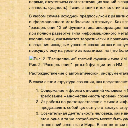
первых, отсутствием соответствующих знаний в со
личность, сущность). Такие знания и технологии в
В любом случае исходной предпосылкой к развитию
информационного метаболизма в открытую. Как извес
"расщепления" 3-ей функции типа информационного
при полной развертке типа информационного метабо
координации, оказывается теоретически и практичес
овладения исходным уровнем сознания как инструм
присущую ему на уровне автоматизма, но (что боле
Рис. 2. "Расщепление" третьей функции типа ИМ.
Растождествление с автоматической, инструменталь
В связи с этим структура сознания, как представл
Содержание и форма отношений человека и 
требование – множественность уровней созна
Из работы по растождествлению с типом инф
представлять собой целостную открытую стру
Сознательная деятельность человека, как изв
этом одна и та же потребность может быть 
отношений человека и Мира. В соответствии 