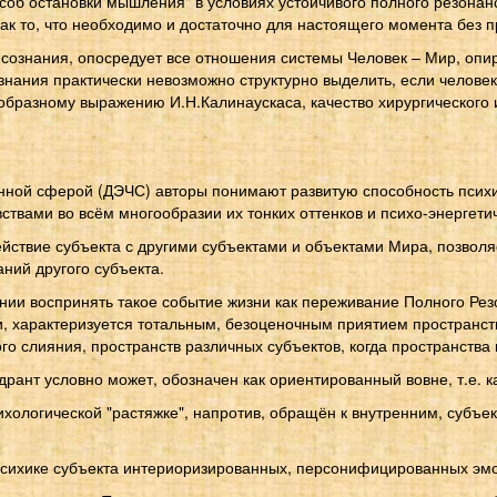
особ остановки мышления" в условиях устойчивого полного резона
ак то, что необходимо и достаточно для настоящего момента без 
знания, опосредует все отношения системы Человек – Мир, опи
сознания практически невозможно структурно выделить, если челов
бразному выражению И.Н.Калинаускаса, качество хирургического ин
ной сферой (ДЭЧС) авторы понимают развитую способность психи
вами во всём многообразии их тонких оттенков и психо-энергетич
ствие субъекта с другими субъектами и объектами Мира, позволя
ний другого субъекта.
оянии воспринять такое событие жизни как переживание Полного Рез
характеризуется тотальным, безоценочным приятием пространств 
го слияния, пространств различных субъектов, когда пространства
нт условно может, обозначен как ориентированный вовне, т.е. ка
ологической "растяжке", напротив, обращён к внутренним, субъек
 психике субъекта интериоризированных, персонифицированных эм