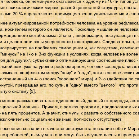
я человека, он неминуемо скатывается к одному из 16-ти типов уст
ьно-психологическим мирам, разной ценностной структуры, опыта,
льные 20 % определяются преимущественно уникальностью и спонт
нее актуализированной потребности человека на уровне рефлекса
 носителем которого он является. Поскольку мышление человека о
рмационного метаболизма. Значит, информация, поступающая в со
 и целостности зоны уверенности (конструкции). Следовательно, 
нсервируется на проблемах самооценки и, как следствие, самокон
минусы" на 1-ю и 3-ю функции в условиях, когда человек не волен
бя для других", субъективно оптимизирующий соотношение плюс - 
дальнейшем, уже на уровне рефлекторном, человек сосредотачивае
называют конфликтом между "хочу" и "надо", хотя в основе лежит 
пространенный на 4-ю (поиск "хорошего" мира) и 2-ю (действия по
утой, превращая его, по сути, в "одно" вместо "целого", что прот
ытую систему [3].
можно рассматривать как единственный, данный от природы, авт
оциальной машины. Причем, в рамках программ, предполагаемых с
на пять процентов. А значит, стимулы к развитию собственного со
исключительно социальной жизнью, полностью отсутствуют.
 освоения сознания в качестве инструмента познания себя и Мира
потребностей, в силу чего они могут быть осуществлены в простра