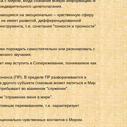
нса с Миром, когда сознание всякую информацию и/
предварительного целеполагания.
рающиеся на эмоционально – чувственную сферу
ек не имеет развитой, дифференцированной
струмента, т.е. сочетания "тонкости и прочности".
ки порождать самостоятельно или резонировать с
еского звучания.
ет ему вступить в Сопереживание, понимаемое как
онанса (ПР). В пределе ПР разворачивается в
другого субъекта (таковым может являться и Мир
 пребывают во взаимном "служении".
к "отражение меня в мире".
тивным переживаниям, т.е. характеризует
оционально-чувственных контактов с Миром.