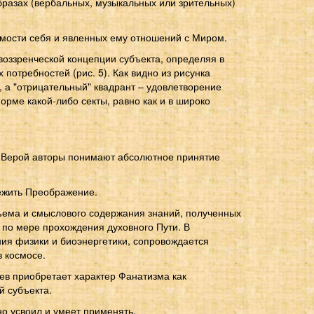
бразах (вербальных, музыкальных или зрительных)
имости себя и явленных ему отношений с Миром.
ззренческой концепции субъекта, определяя в
потребностей (рис. 5). Как видно из рисунка
 а "отрицательный" квадрант – удовлетворение
орме какой-либо секты, равно как и в широко
од Верой авторы понимают абсолютное принятие
режить Преображение.
ъема и смыслового содержания знаний, полученных
 по мере прохождения духовного Пути. В
ния физики и биоэнергетики, сопровождается
в космосе.
ев приобретает характер Фанатизма как
й субъекта.
о усвоил и умеет применять.