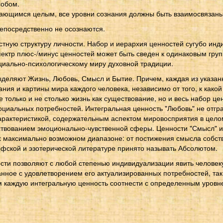
собом.
ающимся целым, все уровни сознания должны быть взаимосвязаны 
непосредственно не осознаются.
стную структуру личности. Набор и иерархия ценностей сугубо ин
пектр плюс-/минус ценностей может быть сведен к одинаковым гру
оциально-психологическому миру духовной традиции.
ыделяют Жизнь, Любовь, Смысл и Бытие. Причем, каждая из указан
я и картины мира каждого человека, независимо от того, к какой 
 только и не столько жизнь как существование, но и весь набор це
оциальных потребностей. Интегральная ценность "Любовь" не отг
характеристикой, содержательным аспектом мировосприятия в цело
ствованием эмоционально-чувственной сферы. Ценности "Смысл" и
 максимально возможном диапазоне: от постижения смысла собств
офской и эзотерической литературе принято называть Абсолютом.
ти позволяют с любой степенью индивидуализации явить человеку 
занное с удовлетворением его актуализированных потребностей, так
 каждую интегральную ценность соотнести с определенным уровне