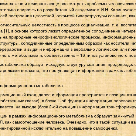
 комплексно и исчерпывающе рассмотреть проблемы человеческого 
ательно опираясь на разработанный академиком И.Н. Калинаускасом
лей построения целостной, открытой гиперструктуры сознания, как
относительную целостность в процессе социализации, т. е. воспит
1], в основе которого лежит определенное соподчинение четырех 
аясь на природные нейрофизиологические процессы, информационн
е структуры, соподчиненные определенным образом как носители 
ереработки и выдачи информации в вербально логической или пове
ого метаболизма и, соответственно – 16 типов установочного по
метаболизма образует исходную структуру сознания, предопреде
 стрелками показано, что поступающая информация в рамках люб
формационный вход; далее информация проверяется с позиции языка
обственных глазах); в блоке 1-ой функции информация переводится
вается; на выходе (блок 2-ой функции) информация трансформируе
ции в рамках информационного метаболизма образует замкнутый к
о Я, как самоотношение человека. Очевидно, что в такой ситуации 
риентированной исключительно на повышение самооценки.