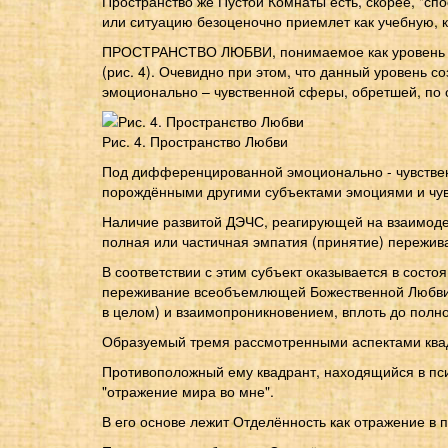
Пространство же Пустой Комнаты есть, скорее, "сп
или ситуацию безоценочно приемлет как учебную, к
ПРОСТРАНСТВО ЛЮБВИ, понимаемое как уровень со
(рис. 4). Очевидно при этом, что данный уровень 
эмоционально – чувственной сферы, обретшей, по о
Рис. 4. Пространство Любви
Под дифференцированной эмоционально - чувствен
порождёнными другими субъектами эмоциями и чувст
Наличие развитой ДЭЧС, реагирующей на взаимодей
полная или частичная эмпатия (принятие) пережива
В соответствии с этим субъект оказывается в сост
переживание всеобъемлющей Божественной Любви, 
в целом) и взаимопроникновением, вплоть до полно
Образуемый тремя рассмотренными аспектами квадра
Противоположный ему квадрант, находящийся в псих
"отражение мира во мне".
В его основе лежит Отделённость как отражение в