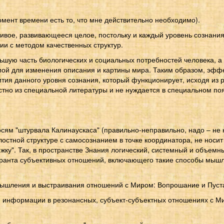
мент времени есть то, что мне действительно необходимо).
ивое, развивающееся целое, постольку и каждый уровень сознания
ии с методом качественных структур.
ю часть биологических и социальных потребностей человека, а т
ой для изменения описания и картины мира. Таким образом, эффе
вития данного уровня сознания, который функционирует, исходя и
стно из специальной литературы и не нуждается в специальном по
сям "штурвала Калинаускаса" (правильно-неправильно, надо – не н
елостной структуре с самосознанием в точке координатора, не нос
яжку". Так, в пространстве Знания логический, системный и объе
дранта субъективных отношений, включающего такие способы мышле
ышления и выстраивания отношений с Миром: Вопрошание и Пуст
информации в резонансных, субъект-субъектных отношениях с Ми