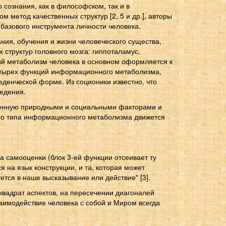
сознания, как в философском, так и в
 метод качественных структур [2, 5 и др.], авторы
 базового инструмента личности человека.
ания, обучения и жизни человеческого существа,
структур головного мозга: гиппоталамус,
ый метаболизм человека в основном оформляется к
четырех функций информационного метаболизма,
денческой форме. Из соционики известно, что
ведения.
ленную природными и социальными факторами и
ого типа информационного метаболизма движется
 самооценки (блок 3-ей функции отсеивает ту
 на язык конструкции, и та, которая может
тся в наше высказывание или действие" [3].
вадрат аспектов, на пересечении диагоналей
взаимодействие человека с собой и Миром всегда