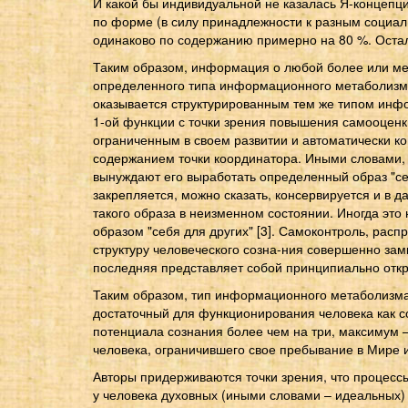
И какой бы индивидуальной не казалась Я-концепци
по форме (в силу принадлежности к разным социал
одинаково по содержанию примерно на 80 %. Оста
Таким образом, информация о любой более или ме
определенного типа информационного метаболизма,
оказывается структурированным тем же типом инфо
1-ой функции с точки зрения повышения самооценки
ограниченным в своем развитии и автоматически ко
содержанием точки координатора. Иными словами, "
вынуждают его выработать определенный образ "се
закрепляется, можно сказать, консервируется и в 
такого образа в неизменном состоянии. Иногда это 
образом "себя для других" [3]. Самоконтроль, рас
структуру человеческого созна-ния совершенно замкн
последняя представляет собой принципиально откр
Таким образом, тип информационного метаболизма 
достаточный для функционирования человека как с
потенциала сознания более чем на три, максимум – 
человека, ограничившего свое пребывание в Мире 
Авторы придерживаются точки зрения, что процессы
у человека духовных (иными словами – идеальных) 