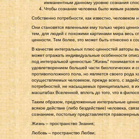
имманентным данному уровню сознания спо
Чтобы сознание человека было живым развив
Собственно потребности, как известно, человеком 
Они становятся явленными ему только через ценно
тем, для людей с похожими картинами мира весь с
ценности. Тем более, это может быть отнесено к с
В качестве интегральных плюс-ценностей авторы в
может отражать индивидуальные особенности описани
под интегральной ценностью "Жизнь" понимается не
удовлетворением большей части биологических и с
противоположного пола, но является своего рода 
осуществляемых человеком, прежде всего, с задей
потребностей, не насыщаемых принципиально, в их
масштабах Вселенной, вплоть до того, что в филос
Таким образом, предложенные интегральные ценнос
всякое действие (либо бездействие) человека, свя
сознанием, постольку представляется правомерным
Жизнь – пространство Знания;
Любовь – пространство Любви;