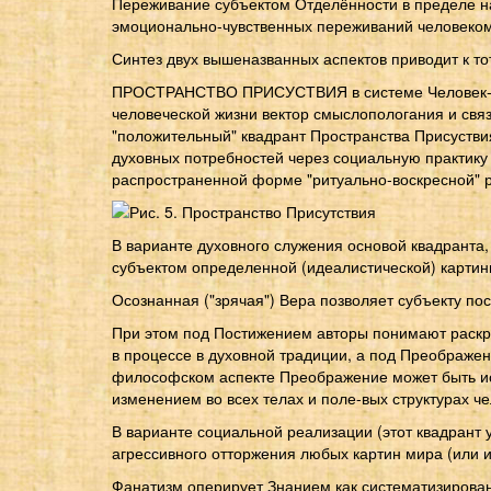
Переживание субъектом Отделённости в пределе на
эмоционально-чувственных переживаний человеком
Синтез двух вышеназванных аспектов приводит к т
ПРОСТРАНСТВО ПРИСУСТВИЯ в системе Человек-Мир
человеческой жизни вектор смыслопологания и связ
"положительный" квадрант Пространства Присустви
духовных потребностей через социальную практику и
распространенной форме "ритуально-воскресной" р
В варианте духовного служения основой квадранта,
субъектом определенной (идеалистической) картины
Осознанная ("зрячая") Вера позволяет субъекту по
При этом под Постижением авторы понимают раскр
в процессе в духовной традиции, а под Преображе
философском аспекте Преображение может быть исто
изменением во всех телах и поле-вых структурах че
В варианте социальной реализации (этот квадрант
агрессивного отторжения любых картин мира (или 
Фанатизм оперирует Знанием как систематизирован