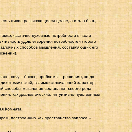
 есть живое развивающееся целое, а стало быть,
акже, частично духовные потребности в части
ктивность удовлетворения потребностей любого
з различных способов мышления, составляющих его
яснении).
адо, хочу – боюсь, проблемы – решения), когда
ит дихотомический, взаимоисключающий характер,
мный способы мышления составляют своего рода
ния, как диалектический, интуитивно-чувственный
ая Комната.
ром, построенных как пространство запроса –