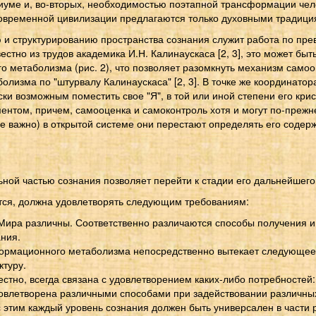
циуме и, во-вторых, необходимостью поэтапной трансформации чел
 современной цивилизации предлагаются только духовными традици
 и структурированию пространства сознания служит работа по пре
тно из трудов академика И.Н. Калинаускаса [2, 3], это может быть
 метаболизма (рис. 2), что позволяет разомкнуть механизм само
лизма по "штурвалу Калинаускаса" [2, 3]. В точке же координато
ки возможным поместить свое "Я", в той или иной степени его крис
ентом, причем, самооценка и самоконтроль хотя и могут по-преж
е важно) в открытой системе они перестают определять его содер
ной частью сознания позволяет перейти к стадии его дальнейшего
яется, должна удовлетворять следующим требованиям:
Мира различны. Соответственно различаются способы получения 
ния.
ормационного метаболизма непосредственно вытекает следующее 
ктуру.
естно, всегда связана с удовлетворением каких-либо потребностей
удовлетворена различными способами при задействовании различ
с этим каждый уровень сознания должен быть универсален в части