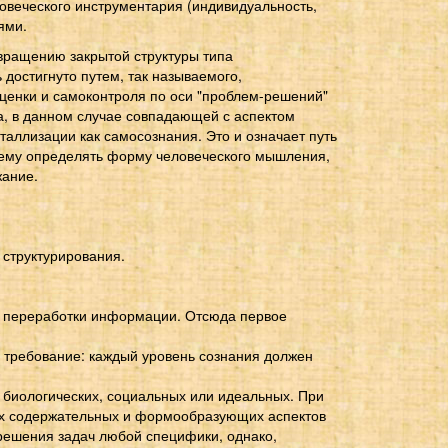
овеческого инструментария (индивидуальность,
ями.
вращению закрытой структуры типа
 достигнуто путем, так называемого,
оценки и самоконтроля по оси "проблем-решений"
ра, в данном случае совпадающей с аспектом
таллизации как самосознания. Это и означает путь
нему определять форму человеческого мышления,
жание.
 структурирования.
и переработки информации. Отсюда первое
требование: каждый уровень сознания должен
: биологических, социальных или идеальных. При
ных содержательных и формообразующих аспектов
 решения задач любой специфики, однако,