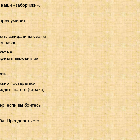
 наши «заборчики».
страх умереть,
овать ожиданиям своим
ом числе.
жет не
 где мы выходим за
ожно:
ужно постараться
одить на его (страха)
ер: если вы боитесь
ебя. Преодолеть его