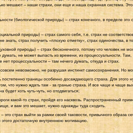
лько мешают – наши страхи, они еще и наша охранная система. Это
ности (биологической природы) – страх конечного, в пределе это 
оциальной природы) – страх самого себя, т.е. страх не соответств
не знать, страх получить «плохую отметку», страх одиночества, в т
уховной природы) – страх бесконечного, потому что человек не мо
 думать, не может выпасть из времени, из процессуальности. Там,
е нет процессуальности – там нечего думать, откуда и страх.
в совсем невозможно, не разрушая инстинкт самосохранения. Но м
ть постепенно границы особенно досаждающего страха. Для этого н
м, что нужно ждать там - за гранью страха. И все чаще и чаще вых
а будет хоть чуть-чуть, но отодвигаться;
дороги какой-то страх, пройдя его насквозь. Распространенный прим
ище, и вам это мешает, нужно однажды туда сходить.
 – это страх выйти за рамки своей таковости, привычного образа с
я этого достаточную внутреннюю мотивацию.