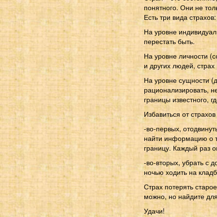
понятного. Они не то
Есть три вида страхов:
На уровне индивидуаль
перестать быть.
На уровне личности (с
и других людей, страх 
На уровне сущности (д
рационализировать, не
границы известного, гд
Избавиться от страхо
-во-первых, отодвину
найти информацию о то
границу. Каждый раз он
-во-вторых, убрать с 
ночью ходить на кладб
Страх потерять старое
можно, но найдите дл
Удачи!