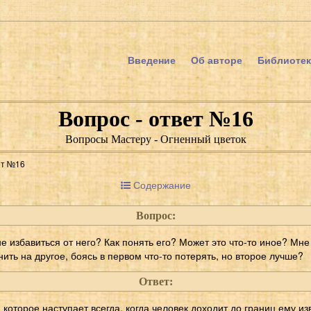
Введение
Об авторе
Библиотек
Вопрос - ответ №16
Вопросы Мастеру - Огненный цветок
ет №16
Содержание
Вопрос:
не избавиться от него? Как понять его? Может это что-то иное? Мне
нить на другое, боясь в первом что-то потерять, но второе лучше?
Ответ:
 которое наступает всегда, когда человек доходит до границ ему из