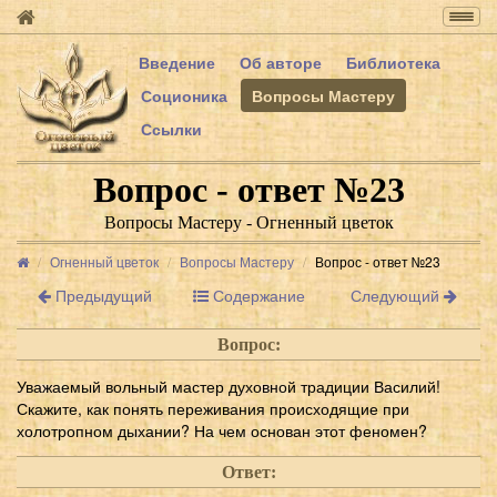
Togg
navig
Введение
Об авторе
Библиотека
Соционика
Вопросы Мастеру
Ссылки
Вопрос - ответ №23
Вопросы Мастеру - Огненный цветок
Огненный цветок
Вопросы Мастеру
Вопрос - ответ №23
Предыдущий
Содержание
Следующий
Вопрос:
Уважаемый вольный мастер духовной традиции Василий!
Скажите, как понять переживания происходящие при
холотропном дыхании? На чем основан этот феномен?
Ответ: