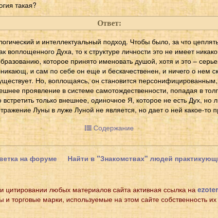
огия такая?
Ответ:
ологический и интеллектуальный подход. Чтобы было, за что цеплять
ак воплощенного Духа, то к структуре личности это не имеет никак
образованию, которое принято именовать душой, хотя и это – серь
никающ, и сам по себе он еще и бескачественен, и ничего о нем ск
н существует. Но, воплощаясь, он становится персонифицированным,
нешнее проявление в системе самотождественности, попадая в тол
встретить только внешнее, одиночное Я, которое не есть Дух, но 
отражение Луны в луже Луной не является, но дает о ней какое-то 
Содержание
ветка на форуме
Найти в "Знакомствах" людей практикующ
и цитировании любых материалов сайта активная ссылка на
ezoter
ы и торговые марки, используемые на этом сайте собственность их