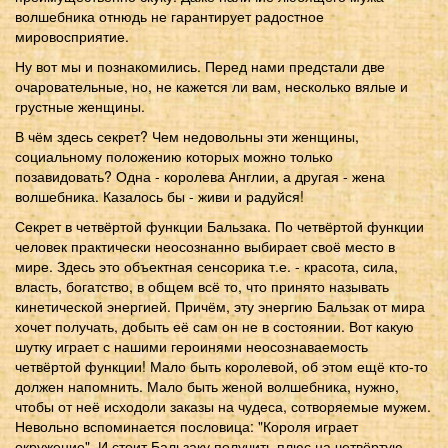
волшебника отнюдь не гарантирует радостное
мировосприятие.
Ну вот мы и познакомились. Перед нами предстали две
очаровательные, но, не кажется ли вам, несколько вялые и
грустные женщины.
В чём здесь секрет? Чем недовольны эти женщины,
социальному положению которых можно только
позавидовать? Одна - королева Англии, а другая - жена
волшебника. Казалось бы - живи и радуйся!
Секрет в четвёртой функции Бальзака. По четвёртой функции
человек практически неосознанно выбирает своё место в
мире. Здесь это объектная сенсорика т.е. - красота, сила,
власть, богатство, в общем всё то, что принято называть
кинетической энергией. Причём, эту энергию Бальзак от мира
хочет получать, добыть её сам он не в состоянии. Вот какую
шутку играет с нашими героинями неосознаваемость
четвёртой функции! Мало быть королевой, об этом ещё кто-то
должен напомнить. Мало быть женой волшебника, нужно,
чтобы от неё исходоли заказы на чудеса, сотворяемые мужем.
Невольно вспоминается пословица: "Короля играет
окружение". И стоит Бальзаку получить плюс на четвёртую