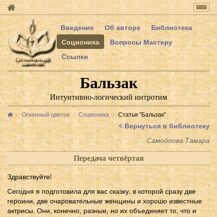
Togg
navig
Введение
Об авторе
Библиотека
Соционика
Вопросы Мастеру
Ссылки
Бальзак
Интуитивно-логический интротим
Огненный цветок
Соционика
Статья "Бальзак"
Вернуться в библиотеку
Самойлова Тамара
Передача четвёртая
Здравствуйте!
Сегодня я подготовила для вас сказку, в которой сразу две
героини, две очаровательные женщины и хорошо известные
актрисы. Они, конечно, разные, но их объединяет то, что и