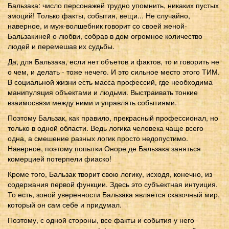
Бальзака: число персонажей трудно упомнить, никаких пустых
эмоций! Только факты, события, вещи... Не случайно,
наверное, и муж-волшебник говорит со своей женой-
Бальзакиней о любви, собрав в дом огромное количество
людей и перемешав их судьбы.
Да, для Бальзака, если нет объетов и фактов, то и говорить не
о чем, и делать - тоже нечего. И это сильное место этого ТИМ.
В социальной жизни есть масса профессий, где необходима
манипуляция объектами и людьми. Выстраивать тонкие
взаимосвязи между ними и управлять событиями.
Поэтому Бальзак, как правило, прекрасный профессионал, но
только в одной области. Ведь логика человека чаще всего
одна, а смешение разных логик просто недопустимо.
Наверное, поэтому попытки Оноре де Бальзака заняться
комерцией потерпели фиаско!
Кроме того, Бальзак творит свою логику, исходя, конечно, из
содержания первой функции. Здесь это субъектная интуиция.
То есть, зоной уверенности Бальзака является сказочный мир,
который он сам себе и придумал.
Поэтому, с одной стороны, все факты и события у него