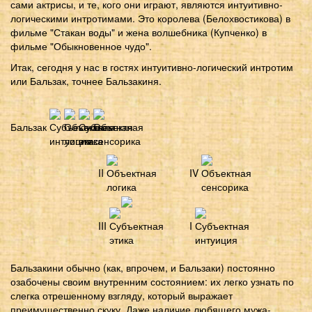
сами актрисы, и те, кого они играют, являются интуитивно-
логическими интротимами. Это королева (Белохвостикова) в
фильме "Стакан воды" и жена волшебника (Купченко) в
фильме "Обыкновенное чудо".
Итак, сегодня у нас в гостях интуитивно-логический интротим
или Бальзак, точнее Бальзакиня.
Бальзак
II
IV
III
I
Бальзакини обычно (как, впрочем, и Бальзаки) постоянно
озабочены своим внутренним состоянием: их легко узнать по
слегка отрешенному взгляду, который выражает
преимущественно скуку. Даже наличие любящего мужа-