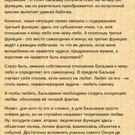
функцию, как он разительно преображается: из полусонной
куколки вылетает дивная бабочка.
Конечно, такая ситуация прямо связана с содержанием
третьей функции: здесь это субъектная этика, т.е. моё
отношение к кому-либо или чему-либо. А поскольку третья
функция - это место самооценки и минус на третью функцию
ведёт к реакции избегания, то что же делать, если жене
волшебника не нравятся чудеса, придуманные мужем, а
королеве не нравится быть королевой?
Стало быть, именно собственное отношение Бальзака к чему-
либо и определяет его самооценку. В пределе Бальзак
считает себя плохим, если никого не любит. Любят ли его - не
столь важно, первоочередная задача - любить самому.
А чтобы любить, Бальзакине необходимо создать концепцию
любви, обосновав её логикой фактов.
Может, для кого-то это и сложно, а для Бальзаков просто
плёвое дело, их не случайно называют теоретиками любви.
Ну, посудите сами, вторая, творческая функция здесь -
объектная логика, логика фактов, взаимосвязь объектов и
событий. Достаточно вспомнить романы самого Оноре де