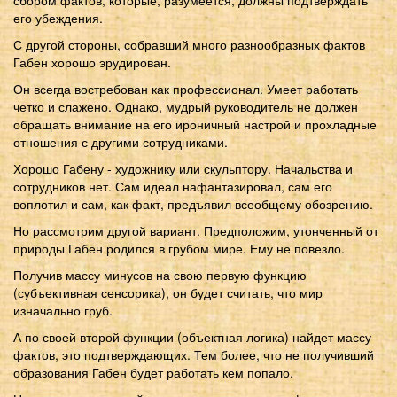
его убеждения.
С другой стороны, собравший много разнообразных фактов
Габен хорошо эрудирован.
Он всегда востребован как профессионал. Умеет работать
четко и слажено. Однако, мудрый руководитель не должен
обращать внимание на его ироничный настрой и прохладные
отношения с другими сотрудниками.
Хорошо Габену - художнику или скульптору. Начальства и
сотрудников нет. Сам идеал нафантазировал, сам его
воплотил и сам, как факт, предъявил всеобщему обозрению.
Но рассмотрим другой вариант. Предположим, утонченный от
природы Габен родился в грубом мире. Ему не повезло.
Получив массу минусов на свою первую функцию
(субъективная сенсорика), он будет считать, что мир
изначально груб.
А по своей второй функции (объектная логика) найдет массу
фактов, это подтверждающих. Тем более, что не получивший
образования Габен будет работать кем попало.