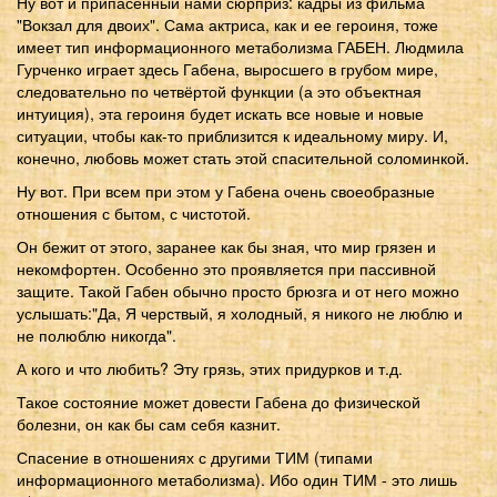
Ну вот и припасенный нами сюрприз: кадры из фильма
"Вокзал для двоих". Сама актриса, как и ее героиня, тоже
имеет тип информационного метаболизма ГАБЕН. Людмила
Гурченко играет здесь Габена, выросшего в грубом мире,
следовательно по четвёртой функции (а это объектная
интуиция), эта героиня будет искать все новые и новые
ситуации, чтобы как-то приблизится к идеальному миру. И,
конечно, любовь может стать этой спасительной соломинкой.
Ну вот. При всем при этом у Габена очень своеобразные
отношения с бытом, с чистотой.
Он бежит от этого, заранее как бы зная, что мир грязен и
некомфортен. Особенно это проявляется при пассивной
защите. Такой Габен обычно просто брюзга и от него можно
услышать:"Да, Я черствый, я холодный, я никого не люблю и
не полюблю никогда".
А кого и что любить? Эту грязь, этих придурков и т.д.
Такое состояние может довести Габена до физической
болезни, он как бы сам себя казнит.
Спасение в отношениях с другими ТИМ (типами
информационного метаболизма). Ибо один ТИМ - это лишь