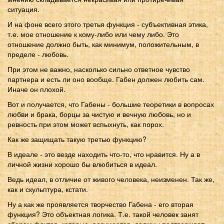
ситуация.
И на фоне всего этого третья функция - субъективная этика,
т.е. мое отношение к кому-либо или чему либо. Это
отношение должно быть, как минимум, положительным, в
пределе - любовь.
При этом не важно, насколько сильно ответное чувство
партнера и есть ли оно вообще. Габен должен любить сам.
Иначе он плохой.
Вот и получается, что Габены - большие теоретики в вопросах
любви и брака, борцы за чистую и вечную любовь, но и
ревность при этом может вспыхнуть, как порох.
Как же защищать такую третью функцию?
В идеале - это везде находить что-то, что нравится. Ну а в
личной жизни хорошо бы влюбиться в идеал.
Ведь идеал, в отличие от живого человека, неизменен. Так же,
как и скульптура, кстати.
Ну а как же проявляется творчество Габена - его вторая
функция? Это объектная логика. Т.е. такой человек занят
сбором фактов, которые, разумеется, должны подтверждать