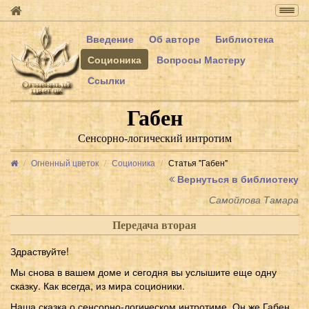
Togg
navig
Введение
Об авторе
Библиотека
Соционика
Вопросы Мастеру
Ссылки
Габен
Сенсорно-логический интротим
Огненный цветок
Соционика
Статья "Габен"
Вернуться в библиотеку
Самойлова Тамара
Передача вторая
Здраствуйте!
Мы снова в вашем доме и сегодня вы услышите еще одну
сказку. Как всегда, из мира соционики.
Наша сказка о сенсорно-логическом интротиме. Он же Габен,