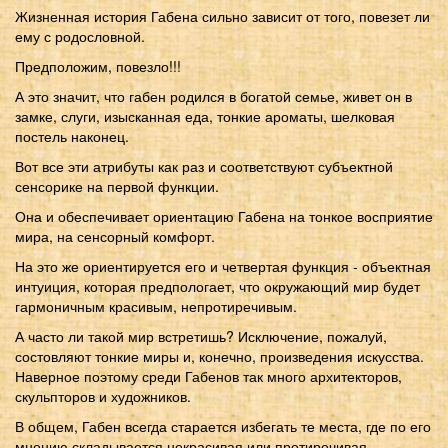
Жизненная история Габена сильно зависит от того, повезет ли
ему с родословной.
Предположим, повезло!!!
А это значит, что габен родился в богатой семье, живет он в
замке, слуги, изысканная еда, тонкие ароматы, шелковая
постель наконец.
Вот все эти атрибуты как раз и соответствуют субъектной
сенсорике на первой функции.
Она и обеспечивает ориентацию Габена на тонкое восприятие
мира, на сенсорный комфорт.
На это же ориентируется его и четвертая функция - объектная
интуиция, которая предпологает, что окружающий мир будет
гармоничным красивым, непротиречивым.
А часто ли такой мир встретишь? Исключение, пожалуй,
состовляют тонкие миры и, конечно, произведения искусства.
Наверное поэтому среди Габенов так много архитекторов,
скульпторов и художников.
В общем, Габен всегда старается избегать те места, где по его
мнению складывается некрасивая или протиречивая