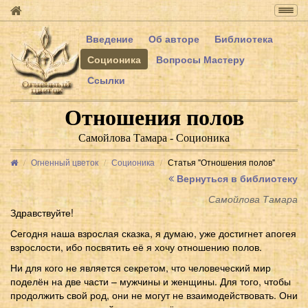
Togg
navig
Введение
Об авторе
Библиотека
Соционика
Вопросы Мастеру
Ссылки
Отношения полов
Самойлова Тамара - Соционика
Огненный цветок
Соционика
Статья "Отношения полов"
Вернуться в библиотеку
Самойлова Тамара
Здравствуйте!
Сегодня наша взрослая сказка, я думаю, уже достигнет апогея
взрослости, ибо посвятить её я хочу отношению полов.
Ни для кого не является секретом, что человеческий мир
поделён на две части – мужчины и женщины. Для того, чтобы
продолжить свой род, они не могут не взаимодействовать. Они