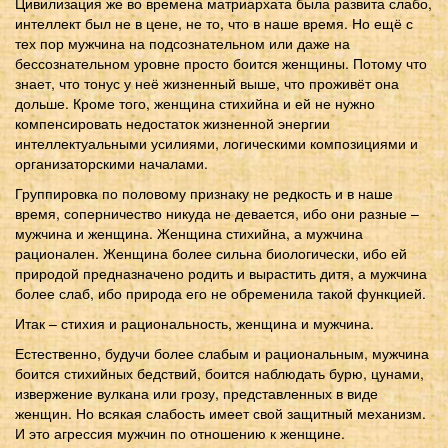
Цивилизация же во времена матриархата была развита слабо,
интеллект был не в цене, не то, что в наше время. Но ещё с
тех пор мужчина на подсознательном или даже на
бессознательном уровне просто боится женщины. Потому что
знает, что тонус у неё жизненный выше, что проживёт она
дольше. Кроме того, женщина стихийна и ей не нужно
компенсировать недостаток жизненной энергии
интеллектуальными усилиями, логическими композициями и
организаторскими началами.
Группировка по половому признаку не редкость и в наше
время, соперничество никуда не девается, ибо они разные –
мужчина и женщина. Женщина стихийна, а мужчина
рационален. Женщина более сильна биологически, ибо ей
природой предназначено родить и вырастить дитя, а мужчина
более слаб, ибо природа его не обременила такой функцией.
Итак – стихия и рациональность, женщина и мужчина.
Естественно, будучи более слабым и рациональным, мужчина
боится стихийных бедствий, боится наблюдать бурю, цунами,
извержение вулкана или грозу, представленных в виде
женщин. Но всякая слабость имеет свой защитный механизм.
И это агрессия мужчин по отношению к женщине.