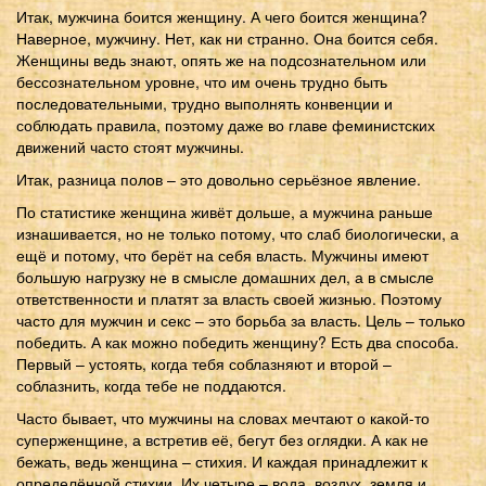
Итак, мужчина боится женщину. А чего боится женщина?
Наверное, мужчину. Нет, как ни странно. Она боится себя.
Женщины ведь знают, опять же на подсознательном или
бессознательном уровне, что им очень трудно быть
последовательными, трудно выполнять конвенции и
соблюдать правила, поэтому даже во главе феминистских
движений часто стоят мужчины.
Итак, разница полов – это довольно серьёзное явление.
По статистике женщина живёт дольше, а мужчина раньше
изнашивается, но не только потому, что слаб биологически, а
ещё и потому, что берёт на себя власть. Мужчины имеют
большую нагрузку не в смысле домашних дел, а в смысле
ответственности и платят за власть своей жизнью. Поэтому
часто для мужчин и секс – это борьба за власть. Цель – только
победить. А как можно победить женщину? Есть два способа.
Первый – устоять, когда тебя соблазняют и второй –
соблазнить, когда тебе не поддаются.
Часто бывает, что мужчины на словах мечтают о какой-то
суперженщине, а встретив её, бегут без оглядки. А как не
бежать, ведь женщина – стихия. И каждая принадлежит к
определённой стихии. Их четыре – вода, воздух, земля и