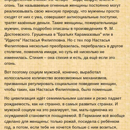
огонь. Так называемые огненные женщины постоянно могут
реализовывать свою женскую природу, что мужчины просто
сходят от них с ума, совершают антисоциальные поступки,
тратят казённые деньги. Такие женщины, пожирательницы
мужчин, очень подробно описаны в произведениях Ф. М.
Достоевского. Грушенька в "Братьях Карамазовых" или в
"Идиоте" Настасья Филипповна. Но с тех пор Настасья
Филипповна несколько преобразилась, перебралась в другое
столетие, поменяла имидж, но суть её нисколько не
изменилась. Стихия – она стихия и есть, да ещё если это
огонь.
Вот поэтому социум мужской, конечно, выработал
колоссальное количество всевозможных механизмов,
призванных регулировать социальное поведение женщин,
чтобы таких, как Настасья Филипповна, было поменьше.
Но цивилизация идёт семимильными шагами и резко падает
рождаемость, как ни странно, в самых развитых странах. И
мужской социум на это реагирует, так, мать-одиночка из
осуждаемой становится поощряемой. В Германии всё вообще
сделано для женщины: только рожай, посидела с ребёнком
год, а потом, если тебе не хочется больше с ним возиться,