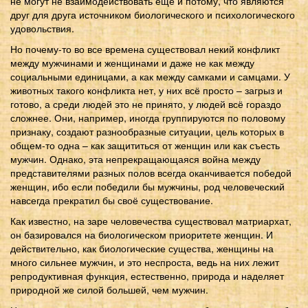
не могут не взаимодействовать ещё и потому, что являются
друг для друга источником биологического и психологического
удовольствия.
Но почему-то во все времена существовал некий конфликт
между мужчинами и женщинами и даже не как между
социальными единицами, а как между самками и самцами. У
животных такого конфликта нет, у них всё просто – загрыз и
готово, а среди людей это не принято, у людей всё гораздо
сложнее. Они, например, иногда группируются по половому
признаку, создают разнообразные ситуации, цель которых в
общем-то одна – как защититься от женщин или как съесть
мужчин. Однако, эта непрекращающаяся война между
представителями разных полов всегда оканчивается победой
женщин, ибо если победили бы мужчины, род человеческий
навсегда прекратил бы своё существование.
Как известно, на заре человечества существовал матриархат,
он базировался на биологическом приоритете женщин. И
действительно, как биологические существа, женщины на
много сильнее мужчин, и это неспроста, ведь на них лежит
репродуктивная функция, естественно, природа и наделяет
природной же силой большей, чем мужчин.