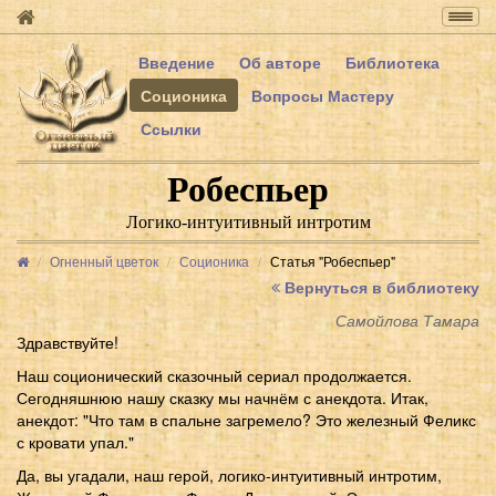
Togg
navig
Введение
Об авторе
Библиотека
Соционика
Вопросы Мастеру
Ссылки
Робеспьер
Логико-интуитивный интротим
Огненный цветок
Соционика
Статья "Робеспьер"
Вернуться в библиотеку
Самойлова Тамара
Здравствуйте!
Наш соционический сказочный сериал продолжается.
Сегодняшнюю нашу сказку мы начнём с анекдота. Итак,
анекдот: "Что там в спальне загремело? Это железный Феликс
с кровати упал."
Да, вы угадали, наш герой, логико-интуитивный интротим,