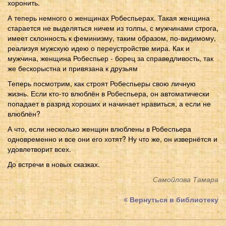
хоронить.
А теперь немного о женщинах Робеспьерах. Такая женщина
старается не выделяться ничем из толпы, с мужчинами строга,
имеет склонность к феминизму, таким образом, по-видимому,
реализуя мужскую идею о переустройстве мира. Как и
мужчина, женщина Робеспьер - борец за справедливость, так
же бескорыстна и привязана к друзьям
Теперь посмотрим, как строят Робеспьеры свою личную
жизнь. Если кто-то влюблён в Робеспьера, он автоматически
попадает в разряд хороших и начинает нравиться, а если не
влюблён?
А что, если несколько женщин влюблены в Робеспьера
одновременно и все они его хотят? Ну что же, он извернётся и
удовлетворит всех.
До встречи в новых сказках.
Самойлова Тамара
Вернуться в библиотеку