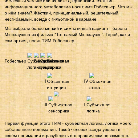
Железный Феликс или Феликс Дзержинский. Этот тип
информационного метаболизма носит имя Робеспьер. Что мы
о нём знаем? Жёсткий, принципиальный, решительный,
несгибаемый, всегда с гильотиной в кармане.
Мы выбрали более мягкий и симпатичный вариант - барона
Мюнхаузена из фильма "Тот самый Мюнхаузен". Герой, как и
сам артист, носит ТИМ Робеспьер.
Робеспьер
II
IV
III
I
Первая функция этого ТИМ - субъектная логика, логика моего
собственного понимания. Такой человек всегда уверен в
своём понимании и разубедить его практически невозможно.