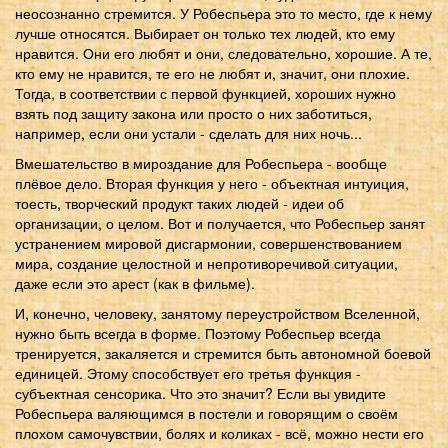
неосознанно стремится. У Робеспьера это то место, где к нему
лучше относятся. Выбирает он только тех людей, кто ему
нравится. Они его любят и они, следовательно, хорошие. А те,
кто ему не нравится, те его не любят и, значит, они плохие.
Тогда, в соответствии с первой функцией, хороших нужно
взять под защиту закона или просто о них заботиться,
например, если они устали - сделать для них ночь...
Вмешательство в мироздание для Робеспьера - вообще
плёвое дело. Вторая функция у него - объектная интуиция,
тоесть, творческий продукт таких людей - идеи об
организации, о целом. Вот и получается, что Робеспьер занят
устранением мировой дисгармонии, совершенствованием
мира, создание целостной и непротиворечивой ситуации,
даже если это арест (как в фильме).
И, конечно, человеку, занятому переустройством Вселенной,
нужно быть всегда в форме. Поэтому Робеспьер всегда
тренируется, закаляется и стремится быть автономной боевой
единицей. Этому способствует его третья функция -
субъектная сенсорика. Что это значит? Если вы увидите
Робеспьера валяющимся в постели и говорящим о своём
плохом самочувствии, болях и коликах - всё, можно нести его