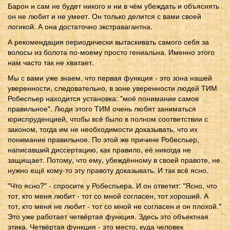
Барон и сам не будет никого и ни в чём убеждать и объяснять
он не любит и не умеет. Он только делится с вами своей
логикой. А она достаточно экстравагантна.
А рекомендация периодически вытаскивать самого себя за
волосы из болота по-моему просто гениальна. Именно этого
нам часто так не хватает.
Мы с вами уже знаем, что первая функция - это зона нашей
уверенности, следовательно, в зоне уверенности людей ТИМ
Робеспьер находится установка: "моё понимание самое
правильное". Люди этого ТИМ очень любят заниматься
юриспруденцией, чтобы всё было в полном соответствии с
законом, тогда им не необходимости доказывать, что их
понимание правильное. По этой же причине Робеспьер,
написавший диссертацию, как правило, её никогда не
защищает. Потому, что ему, убеждённому в своей правоте, не
нужно ещё кому-то эту правоту доказывать. И так всё ясно.
"Что ясно?" - спросите у Робеспьера. И он ответит: "Ясно, что
тот, кто меня любит - тот со мной согласен, тот хороший. А
тот, кто меня не любит - тот со мной не согласен и он плохой."
Это уже работает четвёртая функция. Здесь это объектная
этика. Четвёртая функция - это место, куда человек