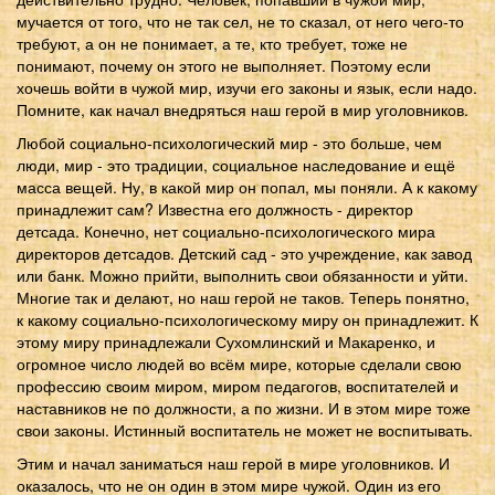
мучается от того, что не так сел, не то сказал, от него чего-то
требуют, а он не понимает, а те, кто требует, тоже не
понимают, почему он этого не выполняет. Поэтому если
хочешь войти в чужой мир, изучи его законы и язык, если надо.
Помните, как начал внедряться наш герой в мир уголовников.
Любой социально-психологический мир - это больше, чем
люди, мир - это традиции, социальное наследование и ещё
масса вещей. Ну, в какой мир он попал, мы поняли. А к какому
принадлежит сам? Известна его должность - директор
детсада. Конечно, нет социально-психологического мира
директоров детсадов. Детский сад - это учреждение, как завод
или банк. Можно прийти, выполнить свои обязанности и уйти.
Многие так и делают, но наш герой не таков. Теперь понятно,
к какому социально-психологическому миру он принадлежит. К
этому миру принадлежали Сухомлинский и Макаренко, и
огромное число людей во всём мире, которые сделали свою
профессию своим миром, миром педагогов, воспитателей и
наставников не по должности, а по жизни. И в этом мире тоже
свои законы. Истинный воспитатель не может не воспитывать.
Этим и начал заниматься наш герой в мире уголовников. И
оказалось, что не он один в этом мире чужой. Один из его