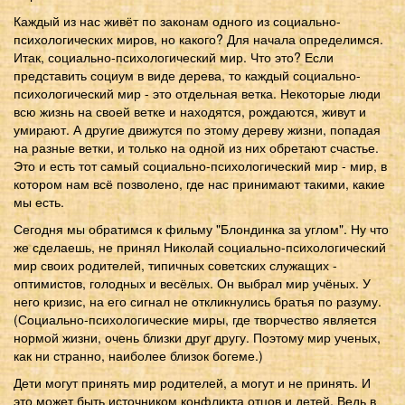
Каждый из нас живёт по законам одного из социально-
психологических миров, но какого? Для начала определимся.
Итак, социально-психологический мир. Что это? Если
представить социум в виде дерева, то каждый социально-
психологический мир - это отдельная ветка. Некоторые люди
всю жизнь на своей ветке и находятся, рождаются, живут и
умирают. А другие движутся по этому дереву жизни, попадая
на разные ветки, и только на одной из них обретают счастье.
Это и есть тот самый социально-психологический мир - мир, в
котором нам всё позволено, где нас принимают такими, какие
мы есть.
Сегодня мы обратимся к фильму "Блондинка за углом". Ну что
же сделаешь, не принял Николай социально-психологический
мир своих родителей, типичных советских служащих -
оптимистов, голодных и весёлых. Он выбрал мир учёных. У
него кризис, на его сигнал не откликнулись братья по разуму.
(Социально-психологические миры, где творчество является
нормой жизни, очень близки друг другу. Поэтому мир ученых,
как ни странно, наиболее близок богеме.)
Дети могут принять мир родителей, а могут и не принять. И
это может быть источником конфликта отцов и детей. Ведь в