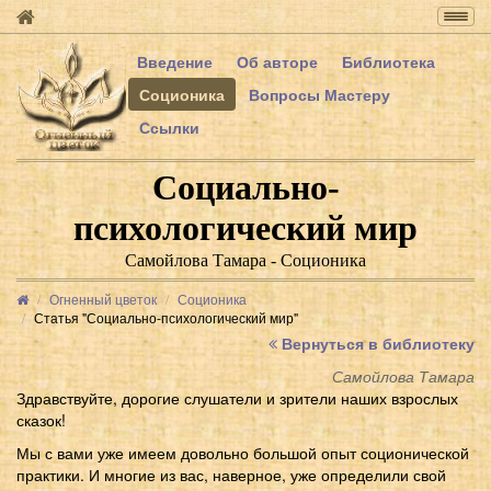
Togg
navig
Введение
Об авторе
Библиотека
Соционика
Вопросы Мастеру
Ссылки
Социально-
психологический мир
Самойлова Тамара - Соционика
Огненный цветок
Соционика
Статья "Социально-психологический мир"
Вернуться в библиотеку
Самойлова Тамара
Здравствуйте, дорогие слушатели и зрители наших взрослых
сказок!
Мы с вами уже имеем довольно большой опыт соционической
практики. И многие из вас, наверное, уже определили свой