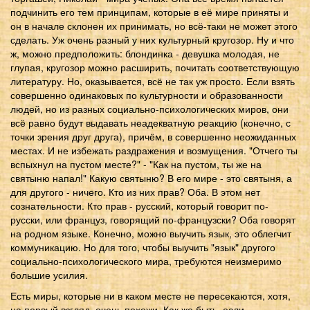
подчинить его тем принципам, которые в её мире приняты и
он в начале склонен их принимать, но всё-таки не может этого
сделать. Уж очень разный у них культурный кругозор. Ну и что
ж, можно предположить: блондинка - девушка молодая, не
глупая, кругозор можно расширить, почитать соответствующую
литературу. Но, оказывается, всё не так уж просто. Если взять
совершенно одинаковых по культурности и образованности
людей, но из разных социально-психологических миров, они
всё равно будут выдавать неадекватную реакцию (конечно, с
точки зрения друг друга), причём, в совершенно неожиданных
местах. И не избежать раздражения и возмущения. "Отчего ты
вспыхнул на пустом месте?" - "Как на пустом, ты же на
святыню напал!" Какую святыню? В его мире - это святыня, а
для другого - ничего. Кто из них прав? Оба. В этом нет
сознательности. Кто прав - русский, который говорит по-
русски, или француз, говорящий по-французски? Оба говорят
на родном языке. Конечно, можно выучить язык, это облегчит
коммуникацию. Но для того, чтобы выучить "язык" другого
социально-психологического мира, требуются неизмеримо
большие усилия.
Есть миры, которые ни в каком месте не пересекаются, хотя,
на первый взгляд, очень похожи. Как же быть, если