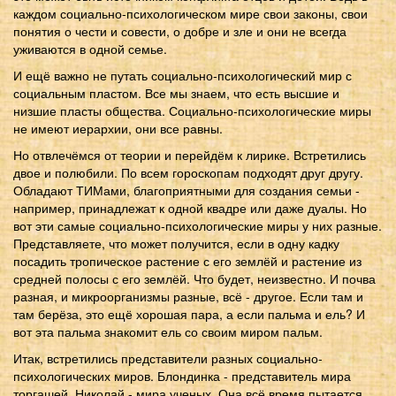
каждом социально-психологическом мире свои законы, свои
понятия о чести и совести, о добре и зле и они не всегда
уживаются в одной семье.
И ещё важно не путать социально-психологический мир с
социальным пластом. Все мы знаем, что есть высшие и
низшие пласты общества. Социально-психологические миры
не имеют иерархии, они все равны.
Но отвлечёмся от теории и перейдём к лирике. Встретились
двое и полюбили. По всем гороскопам подходят друг другу.
Обладают ТИМами, благоприятными для создания семьи -
например, принадлежат к одной квадре или даже дуалы. Но
вот эти самые социально-психологические миры у них разные.
Представляете, что может получится, если в одну кадку
посадить тропическое растение с его землёй и растение из
средней полосы с его землёй. Что будет, неизвестно. И почва
разная, и микроорганизмы разные, всё - другое. Если там и
там берёза, это ещё хорошая пара, а если пальма и ель? И
вот эта пальма знакомит ель со своим миром пальм.
Итак, встретились представители разных социально-
психологических миров. Блондинка - представитель мира
торгашей, Николай - мира ученых. Она всё время пытается