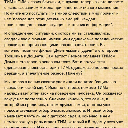
ТИМ и ТИМы своих близких и, я думаю, теперь вы это делаете
с использованием метода причинно-позитивного мышления.
Помните его постулаты: "из мира следствий в мир причин" и
нет "повода для отрицательных эмоций, каждая
происходящая с нами ситуация - источник информации".
И определённо, ситуации, с которыми вы сталкивались,
сводили вас с людьми, имеющими одинаковые поведенческие
реакции, но производящими разное впечатление. Вы,
конечно, помните фильм "Джентльмены удачи" и его героев -
Трошкина и Доцента. Сам артист Леонов обладает ТИМом
Дюма и его герои в основном тоже. Вот и получается -
одинаковая внешность, один ТИМ, одинаковые поведенческие
реакции, а впечатление разное. Почему?
Мы не раз в наших сказках упоминали понятие "социально-
психологический мир". Именно он тоже, помимо ТИМа
накладывает отпечаток на поведение человека. Он рождается
вокруг нас постепенно. Сначала, конечно, это семья, в
которой мы родились, потом друзья семьи, а потом уже
подсознательный отбор близких знакомств. И такой отбор
начинается чуть ли не с детского сада и, конечно, в нём
немаловажную роль играет ТИМ, который к 5 годам у всех уже
сформировался. И вот в процессе своего развития человек