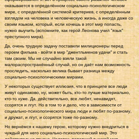
оказывается в определённом социально-психологическом
мире, с определённой системой критериев, с определённым
взглядом на человека и человеческую жизнь, а иногда даже со
своим языком, который, если хочешь в этот мир попасть,
нужно выучить (вспомните, как герой Леонова учил "язык"
преступного мира).
Да, очень трудную задачу поставили милиционеры перед
героем фильма - войти в мир "джентльменов удачи" и стать
там своим. Мы не случайно взяли такой
малораспространённый случай, но он даёт нам возможность
проследить, насколько велика бывает разница между
социально-психологическими мирами.
У некоторых существует иллюзия, что в принципе все люди
живут одинаково, ну, может быть, кто-то лучше материально,
кто-то хуже. Да, действительно, все любят, ненавидят,
ссорятся и лгут. Но в том то и дело, что в зависимости от
социально-психологического мира люди и любят по-разному,
и дружат, и лгут, и ссорятся тоже по-разному.
Но вернёмся к нашему герою, которому нужно внедриться в
чуждый для него социально-психологический мир. Это
действительно трудно. Человек, попавший в чужой мир,