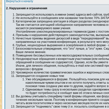
Вернуться к началу
2. Нарушения и ограничения
Запрещается использовать в имени (нике) адреса веб-сайтов, гр
Не используйте в сообщениях или названии тем более 70% ЗАГЛАВ
Категорически запрещена агитация в общих разделах (неоднократн
Так же считается агитацией обобщенное направление человека в ка
касаются рекламируемого вами учения.
Употребление узкоспециализированных терминов (даже с постоя
Пpизывы к нарушению действующего законодательства, высказыван
Нечестные приемы ведения дискуссий в виде "передергиваний" вы
направленных на участников конференции, в результате чего мо
Грубые, нецензурные выражения и оскорбления в любой форме - с
Безосновательные утверждения, что "это" лучше, а "это" хуже. Сю
Ваше личное мнение.
Помещение бессмысленных или малосодеpжательных сообщений, ко
Неоднократные обращения к конкретным участникам (или небольш
обращений в сообщении не содержится). Однако, если Вы умеете п
Иначе, для личного общения, пользуйтесь e-mail или системой 
вопросов с флудом.
Чрезмерное количество грамматических ошибок и жаргонных слов
Запрещается создание новых тем:
Уже обсуждавшихся в форуме. Пользуйтесь поиском для нах
накопленным чужим опытом и не хотите получить ответы з
похожая тема создана уже кем-то другим, задайте вопрос в
Одинаковые темы сразу в нескольких разделах одновременн
то будет потребность) и сообщит вам об этом в личных соо
Вы должны учитывать специфику такой формы общения, как форум,
течение нескольких часов. Поэтому в конференции принято созд
читать всем посетителям и через несколько месяцев после их нап
Запрещается "поднимать" свою тему (т.е. посылать сообщение в с