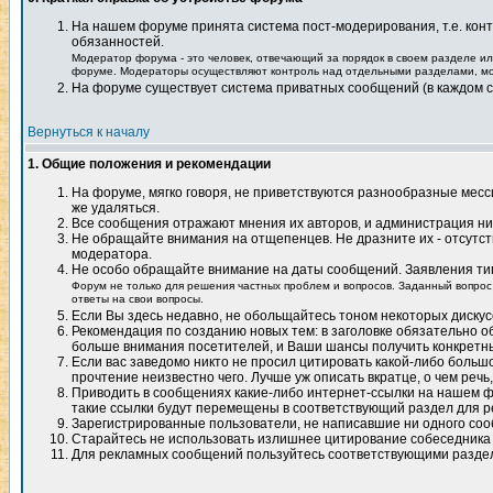
На нашем форуме принята система пост-модерирования, т.е. конт
обязанностей.
Модератор форума - это человек, отвечающий за порядок в своем разделе и
форуме. Модераторы осуществляют контроль над отдельными разделами, могу
На форуме существует система приватных сообщений (в каждом с
Вернуться к началу
1. Общие положения и рекомендации
На форуме, мягко говоря, не приветствуются разнообразные месси
же удаляться.
Все сообщения отражают мнения их авторов, и администрация ник
Не обращайте внимания на отщепенцев. Не дразните их - отсутств
модератора.
Не особо обращайте внимание на даты сообщений. Заявления типа 
Форум не только для решения частных проблем и вопросов. Заданный вопрос 
ответы на свои вопросы.
Если Вы здесь недавно, не обольщайтесь тоном некоторых дискусс
Рекомендация по созданию новых тем: в заголовке обязательно 
больше внимания посетителей, и Ваши шансы получить конкретны
Если вас заведомо никто не просил цитировать какой-либо большой
прочтение неизвестно чего. Лучше уж описать вкратце, о чем реч
Приводить в сообщениях какие-либо интернет-ссылки на нашем фо
такие ссылки будут перемещены в соответствующий раздел для р
Зарегистрированные пользователи, не написавшие ни одного сооб
Старайтесь не использовать излишнее цитирование собеседника (
Для рекламных сообщений пользуйтесь соответствующими разде