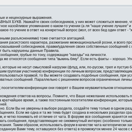
убые и нецензурные выражения.
НЫХ БУКВ. Уважайте своих собеседников, у них может сложиться мнение, чт
ое назойливое упоминание о каком-то учении (а ля "наше учение лучшее" и т.
кое-то учение в ответ на конкретный вопрос (мол, от всех бед один ответ - 
нными разъяснениями) тоже считается агитацией.
ия расистского характера, разжигание межнациональной розни, и всего проч
сказываний собеседников, правки/удаления своих собственных сообщений с ц
гут быть нарушены данные Правила.
ообщения, грубые по тону, содержащие "наезды" на личности.
да же относятся сообщения типа "выкинь бяку". Если есть факты – хорошо. Уп
торые не несут смысловой нагрузки (флуд, или, по-русски, треп и пустую б
им группам участников) конференции по личным вопросам, представляющим ин
ользоваться правкой, то Вы можете создавать подобные сообщения, при услов
приватных сообщений. Параллельно с решением вопросов ограниченные личны
; посетителям конференции они говорят о Вашем неуважительном отношении
ождения ответов на вопросы. Помните, что Ваше нежелание использовать пои
а кратчайшее время, а также постоянным посетителям конференции, которым 
 ней.
о. Если Вы не уверены в выборе раздела, создайте тему только в одном раз
бщениях. Если же одна и та же тема будет создана в нескольких разделах ср
 и четко понимать её отличие от чата. В форуме все сообщения хранятся нео
авать сообщения, представляющие не сиюминутный интерес (особенно только 
исания. Таким образом, использовать форум в качестве чата категорически з
озданную Вами тему, оставшуюся без ответа) в промежуток менее 24 часов с 