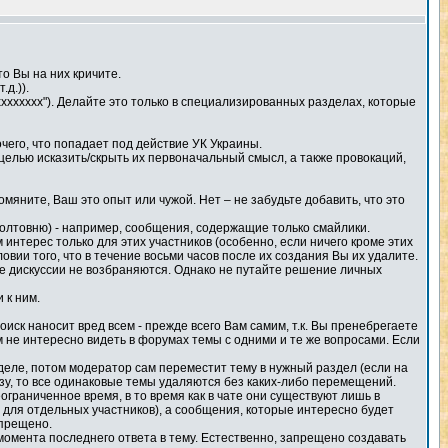
о Вы на них кричите.
д.)).
"хххххххх"). Делайте это только в специализированных разделах, которые
его, что попадает под действие УК Украины.
елью исказить/скрыть их первоначальный смысл, а также провокаций,
омяните, Ваш это опыт или чужой. Нет – не забудьте добавить, что это
олтовню) - например, сообщения, содержащие только смайлики.
терес только для этих участников (особенно, если ничего кроме этих
ии того, что в течение восьми часов после их создания Вы их удалите.
е дискуссии не возбраняются. Однако не путайте решение личных
 к ним.
ск наносит вред всем - прежде всего Вам самим, т.к. Вы пренебрегаете
не интересно видеть в форумах темы с одними и те же вопросами. Если
деле, потом модератор сам переместит тему в нужный раздел (если на
азу, то все одинаковые темы удаляются без каких-либо перемещений.
граниченное время, в то время как в чате они существуют лишь в
для отдельных участников), а сообщения, которые интересно будет
апрещено.
момента последнего ответа в тему. Естественно, запрещено создавать