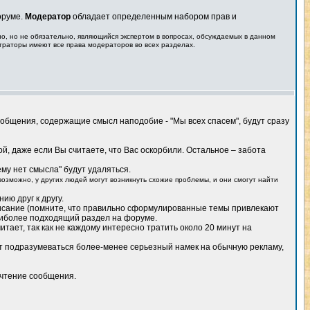
оруме.
Модератор
обладает определенным набором прав и
о, но не обязательно, являющийся экспертом в вопросах, обсуждаемых в данном
траторы имеют все права модераторов во всех разделах.
ообщения, содержащие смысл наподобие - "Мы всех спасем", будут сразу
й, даже если Вы считаете, что Вас оскорбили. Остальное – забота
му нет смысла" будут удаляться.
возможно, у других людей могут возникнуть схожие проблемы, и они смогут найти
ию друг к другу.
описание (помните, что правильно сформулированные темы привлекают
аиболее подходящий раздел на форуме.
итает, так как не каждому интересно тратить около 20 минут на
ет подразумеваться более-менее серьезный намек на обычную рекламу,
 чтение сообщения.