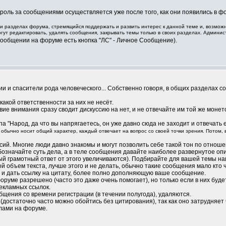
роль за сообщениями осуществляется уже после того, как они появились в ф
ли разделах форума, стремящийся поддержать и развить интерес к данной теме и, возможн
т редактировать, удалять сообщения, закрывать темы только в своих разделах. Админис
ообщении на форуме есть кнопка "ЛС" - Личное Сообщение).
и и спасители рода человеческого... Собственно говоря, в общих разделах с
акой ответственности за них не несёт.
ие внимания сразу сводит дискуссию на нет, и не отвечайте им той же монето
"Народ, да что вы напрягаетесь, он уже давно сюда не заходит и отвечать е
обычно носит общий характер, каждый отвечает на вопрос со своей точки зрения. Потом, 
ий. Многие люди давно знакомы и могут позволить себе такой тон по отношен
обозначайте суть дела, а в теле сообщения давайте наиболее развернутое 
й грамотный ответ от этого увеличиваются). Подбирайте для вашей темы н
 объем текста, лучше этого и не делать, обычно такие сообщения мало кто ч
ь, и дать ссылку на цитату, более полно дополняющую ваше сообщение.
руме разрешено (часто это даже очень помогает), но только если в них буд
екламных ссылок.
щения со времени регистрации (в течении полугода), удаляются.
достаточно часто можно обойтись без цитирования), так как оно затрудняет
лами на форуме.