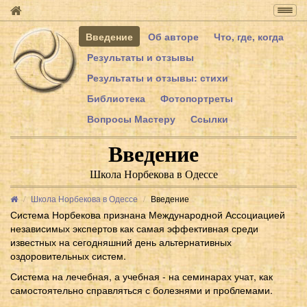
Togg
navig
Введение
Об авторе
Что, где, когда
Результаты и отзывы
Результаты и отзывы: стихи
Библиотека
Фотопортреты
Вопросы Мастеру
Ссылки
Введение
Школа Норбекова в Одессе
Школа Норбекова в Одессе
Введение
Система Норбекова признана Международной Ассоциацией
независимых экспертов как самая эффективная среди
известных на сегодняшний день альтернативных
оздоровительных систем.
Система на лечебная, а учебная - на семинарах учат, как
самостоятельно справляться с болезнями и проблемами.