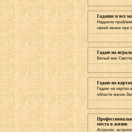
Гадание и все м
Надоели проблемы
своей жизни при 
Гадаю на играл
Белый маг Светла
Гадаю на карта
Гадаю на картах,
области магии.За
Профессиональны
места в жизни
Астролог, астропс