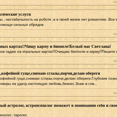
с
агические услуги
 , нестабильность на роботе ,и в твоей жизни нет романтики .Все
помощи сильных обрядов .
с
ьных картах!!Чищу карму и биополе!Белый маг Светлана!
на гадаю на игральных картах!!Очищаю биополе и карму!!Пишите в
с
х,кофейной гуще,снимаю сглазы,порчи,делаю обереги
кофейной гуще,снимаю сглазы,порчи,делаю обереги.Глубокие позн
говоры на удачу,настоящую любовь,бизнес.Знаю в сов...
с
й астролог, астропсихолог поможет в понимании себя и сво
ихолог, таролог.