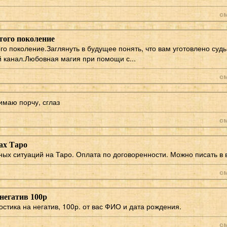
с
того поколение
го поколение.Заглянуть в будущее понять, что вам уготовлено суд
 канал.Любовная магия при помощи с...
с
имаю порчу, сглаз
с
ах Таро
ых ситуаций на Таро. Оплата по договоренности. Можно писать в 
с
негатив 100р
остика на негатив, 100р. от вас ФИО и дата рождения.
с