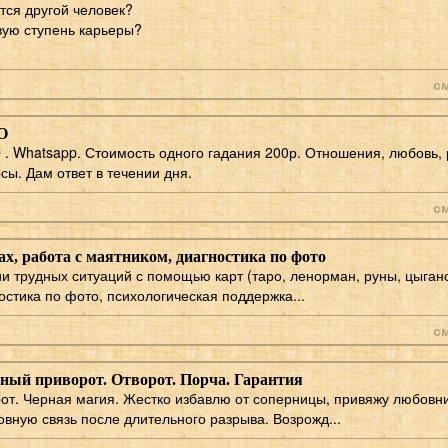
ится другой человек?
овую ступень карьеры?
с
О
. Whatsapp. Стоимость одного гадания 200р. Отношения, любовь, 
ы. Дам ответ в течении дня.
с
ах, работа с маятником, диагностика по фото
 трудных ситуаций с помощью карт (таро, ленорман, руны, цыганс
остика по фото, психологическая поддержка...
с
ый приворот. Отворот. Порча. Гарантия
т. Черная магия. Жестко избавлю от соперницы, привяжу любовни
вную связь после длительного разрыва. Возрожд...