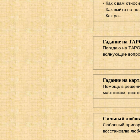
- Как к вам относ
- Как выйти на н
- Как ра...
Гадание на ТАР
Погадаю на ТАРО 
волнующие вопрос
Гадание на карт
Помощь в решении
маятником, диагн
Сильный любовн
Любовный приворо
восстановлю любо