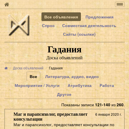
Togg
navig
Все объявления
Предложения
Спрос
Совместная деятельность
Сайты (ссылки)
Гадания
Доска объявлений
Доска объявлений
Гадания
Все
Литература, аудио, видео
Мероприятия / Услуги
Атрибутика
Работа
Другое
Показаны записи
121-140
из
260
.
Маг и парапсихолог, предоставляет
6 января 2020 г.
консультации
Маг и парапсихолог, предоставляет консультации по