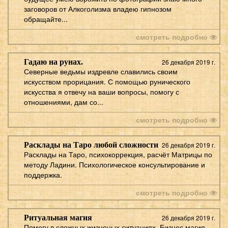
заговоров от Алкоголизма владею гипнозом
обращайте...
смотреть подробно
Гадаю на рунах.
26 декабря 2019 г.
Северные ведьмы издревле славились своим
искусством прорицания. С помощью рунического
искусства я отвечу на ваши вопросы, помогу с
отношениями, дам со...
смотреть подробно
Расклады на Таро любой сложности
26 декабря 2019 г.
Расклады на Таро, психокоррекция, расчёт Матрицы по
методу Ладини. Психологическое консультирование и
поддержка.
смотреть подробно
Ритуальная магия
26 декабря 2019 г.
Помогу в сложных жизненых ситуациях. Бизнес магия,