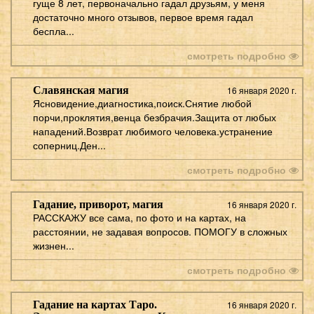
гуще 8 лет, первоначально гадал друзьям, у меня
достаточно много отзывов, первое время гадал
беспла...
смотреть подробно
Славянская магия
16 января 2020 г.
Ясновидение,диагностика,поиск.Снятие любой
порчи,проклятия,венца безбрачия.Защита от любых
нападений.Возврат любимого человека.устранение
соперниц.Ден...
смотреть подробно
Гадание, приворот, магия
16 января 2020 г.
РАССКАЖУ все сама, по фото и на картах, на
расстоянии, не задавая вопросов. ПОМОГУ в сложных
жизнен...
смотреть подробно
Гадание на картах Таро.
16 января 2020 г.