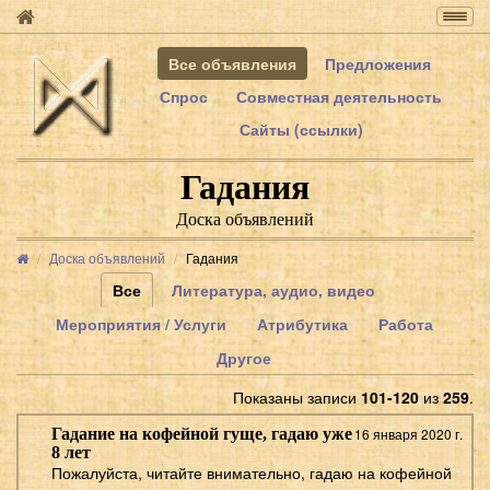
Togg
navig
Все объявления
Предложения
Спрос
Совместная деятельность
Сайты (ссылки)
Гадания
Доска объявлений
Доска объявлений
Гадания
Все
Литература, аудио, видео
Мероприятия / Услуги
Атрибутика
Работа
Другое
Показаны записи
101-120
из
259
.
Гадание на кофейной гуще, гадаю уже
16 января 2020 г.
8 лет
Пожалуйста, читайте внимательно, гадаю на кофейной