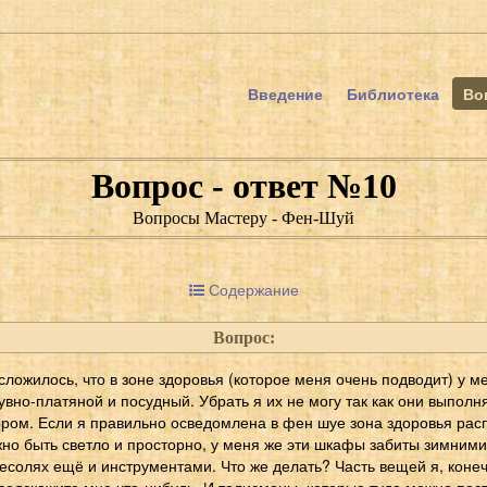
Введение
Библиотека
Во
Вопрос - ответ №10
Вопросы Мастеру - Фен-Шуй
Содержание
Вопрос:
 сложилось, что в зоне здоровья (которое меня очень подводит) у ме
увно-платяной и посудный. Убрать я их не могу так как они выпол
ором. Если я правильно осведомлена в фен шуе зона здоровья рас
жно быть светло и просторно, у меня же эти шкафы забиты зимним
есолях ещё и инструментами. Что же делать? Часть вещей я, конеч
 подскажите мне что-нибудь. И талисманы, которые туда можно пост