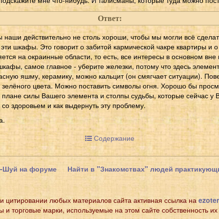
Ответ:
ы наши действительно не столь хороши, чтобы мы могли всё сделат
 эти шкафы. Это говорит о забитой кармической чакре квартиры и о 
ется на окраинные области, то есть, все интересы в основном вне 
шкафы, самое главное - уберите железки, потому что здесь элемен
асную яшму, керамику, можно кальцит (он смягчает ситуации). Пов
к зелёного цвета. Можно поставить символы огня. Хорошо бы прос
 плане силы Вашего элемента и столпы судьбы, которые сейчас у В
со здоровьем и как выдернуть эту проблему.
а.
Содержание
н-Шуй на форуме
Найти в "Знакомствах" людей практикую
и цитировании любых материалов сайта активная ссылка на
ezoter
ы и торговые марки, используемые на этом сайте собственность их