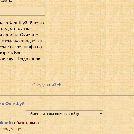
ь по Фен-Шуй. Я верю,
том, что жизнь в
квартиры. Очистите,
т «земля» страдает от
есьте возле шкафа на
мотреть Ваш
ас идут. Тогда стали
Следующий
щих Фен-Шуй
ik.info
обязательна.
 владельцев.