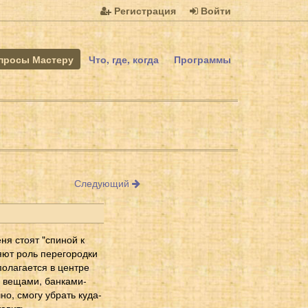
Регистрация
Войти
просы Мастеру
Что, где, когда
Программы
Следующий
ня стоят "спиной к
няют роль перегородки
полагается в центре
и вещами, банками-
но, смогу убрать куда-
авить.