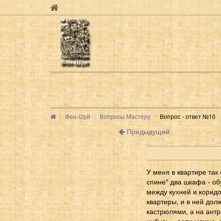
Фен-Шуй
Вопросы Мастеру
Вопрос - ответ №10
Предыдущий
У меня в квартире так
спине" два шкафа - об
между кухней и корид
квартиры, и в ней дол
кастрюлями, а на антр
нибудь... если можно,