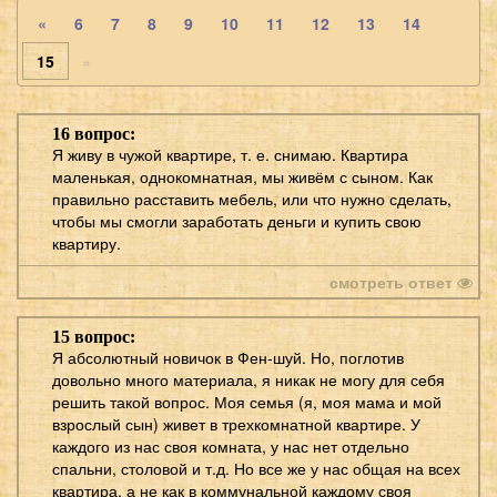
«
6
7
8
9
10
11
12
13
14
15
»
16 вопрос:
Я живу в чужой квартире, т. е. снимаю. Квартира
маленькая, однокомнатная, мы живём с сыном. Как
правильно расставить мебель, или что нужно сделать,
чтобы мы смогли заработать деньги и купить свою
квартиру.
смотреть ответ
15 вопрос:
Я абсолютный новичок в Фен-шуй. Но, поглотив
довольно много материала, я никак не могу для себя
решить такой вопрос. Моя семья (я, моя мама и мой
взрослый сын) живет в трехкомнатной квартире. У
каждого из нас своя комната, у нас нет отдельно
спальни, столовой и т.д. Но все же у нас общая на всех
квартира, а не как в коммунальной каждому своя