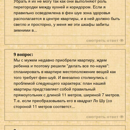
Убрать я их не могу так как они выполняют роль
перегородки между кухней и коридором. Если я
правильно осведомлена в фен шуе зона здоровья
располагается в центре квартиры, и в ней должно быть
светло и просторно, у меня же эти шкафы забиты
зимними в...
смотреть ответ
9 вопрос:
Мы с мужем недавно приобрели квартиру, ждем
ребенка и поэтому решили "делать все по-науке":
спланировать в квартире местоположение вещей как
того требует фен-шуй. И внезапно столкнулись с
проблемой следующего характера: план нашей
квартиры представляет собой правильный
прямоугольник с длиной 11 метров, шириной 7 метров.
Т.е. если преобразовывать его в квадрат Ло Шу (со
стороной 11 метров соответст...
смотреть ответ