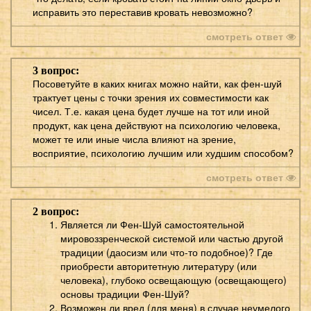
исправить это переставив кровать невозможно?
смотреть ответ
3 вопрос:
Посоветуйте в каких книгах можно найти, как фен-шуй
трактует цены с точки зрения их совместимости как
чисел. Т.е. какая цена будет лучше на тот или иной
продукт, как цена действуют на психологию человека,
может те или иные числа влияют на зрение,
восприятие, психологию лучшим или худшим способом?
смотреть ответ
2 вопрос:
Является ли Фен-Шуй самостоятельной
мировоззренческой системой или частью другой
традиции (даосизм или что-то подобное)? Где
приобрести авторитетную литературу (или
человека), глубоко освещающую (освещающего)
основы традиции Фен-Шуй?
Возможен ли вред (для меня) в случае неумелого