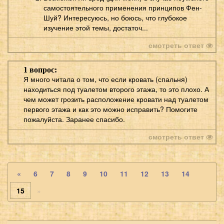
самостоятельного применения принципов Фен-
Шуй? Интересуюсь, но боюсь, что глубокое
изучение этой темы, достаточ...
смотреть ответ
1 вопрос:
Я много читала о том, что если кровать (спальня)
находиться под туалетом второго этажа, то это плохо. А
чем может грозить расположение кровати над туалетом
первого этажа и как это можно исправить? Помогите
пожалуйста. Заранее спасибо.
смотреть ответ
«
6
7
8
9
10
11
12
13
14
15
»