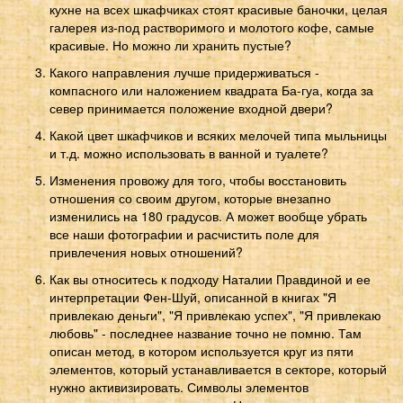
кухне на всех шкафчиках стоят красивые баночки, целая
галерея из-под растворимого и молотого кофе, самые
красивые. Но можно ли хранить пустые?
Какого направления лучше придерживаться -
компасного или наложением квадрата Ба-гуа, когда за
север принимается положение входной двери?
Какой цвет шкафчиков и всяких мелочей типа мыльницы
и т.д. можно использовать в ванной и туалете?
Изменения провожу для того, чтобы восстановить
отношения со своим другом, которые внезапно
изменились на 180 градусов. А может вообще убрать
все наши фотографии и расчистить поле для
привлечения новых отношений?
Как вы относитесь к подходу Наталии Правдиной и ее
интерпретации Фен-Шуй, описанной в книгах "Я
привлекаю деньги", "Я привлекаю успех", "Я привлекаю
любовь" - последнее название точно не помню. Там
описан метод, в котором используется круг из пяти
элементов, который устанавливается в секторе, который
нужно активизировать. Символы элементов