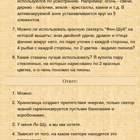
используются по усмотрению. Например: огонь - свечи,
дерево - палочки, земля - кристаллы, камни и т.д. В
активизируемой зоне устанавливается круг из 5
элементов.
Можно ли использовать красную скатерть "Фен-Шуй" на
которой вышиты: знак двойной удачи, дракон и птица
феникс вокруг него, по паре уточек с каждой стороны, по
4 рыбки с каждой стороны, по 2 цветка - видимо пионов?
Какие стаканы лучше использовать? Я купила пару
стеклянных, на которых нарисовано по 2 красных
цветка, о-о-чень похожих на пионы.
Ответ:
Можно.
Хранилища создают препятствия энергии, только сектор
знаний гармонизируется пустыми баночками и
коробочками.
У меня Ло-Шу, а вы как хотите.
Зависит от того, на каком секторе находится это
помещение.