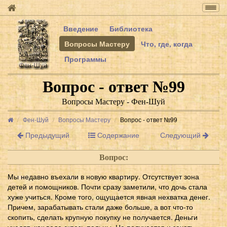
Togg
navig
Введение
Библиотека
Вопросы Мастеру
Что, где, когда
Программы
Вопрос - ответ №99
Вопросы Мастеру - Фен-Шуй
Фен-Шуй
Вопросы Мастеру
Вопрос - ответ №99
Предыдущий
Содержание
Следующий
Вопрос:
Мы недавно въехали в новую квартиру. Отсутствует зона
детей и помощников. Почти сразу заметили, что дочь стала
хуже учиться. Кроме того, ощущается явная нехватка денег.
Причем, зарабатывать стали даже больше, а вот что-то
скопить, сделать крупную покупку не получается. Деньги
уходят, как вода сквозь пальцы. Не получается и зачать