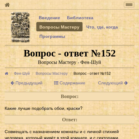
Togg
navig
Введение
Библиотека
Вопросы Мастеру
Что, где, когда
Программы
Вопрос - ответ №152
Вопросы Мастеру - Фен-Шуй
Фен-Шуй
Вопросы Мастеру
Вопрос - ответ №152
Предыдущий
Содержание
Следующий
Вопрос:
Какие лучше подобрать обои, краски?
Ответ:
Совмещать с назначением комнаты и с личной стихией
человека, который живёт в этой комнате, и с секторами.