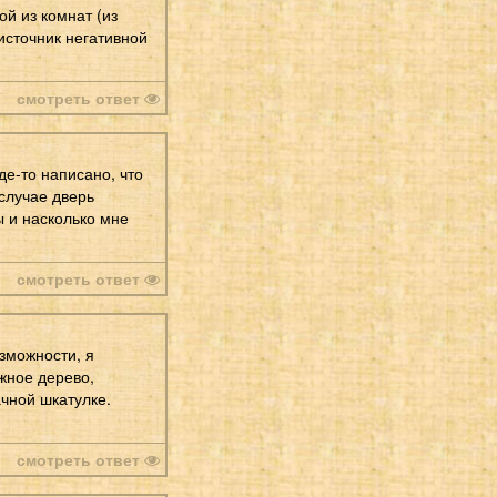
й из комнат (из
 источник негативной
смотреть ответ
де-то написано, что
 случае дверь
ы и насколько мне
смотреть ответ
озможности, я
ежное дерево,
ачной шкатулке.
смотреть ответ