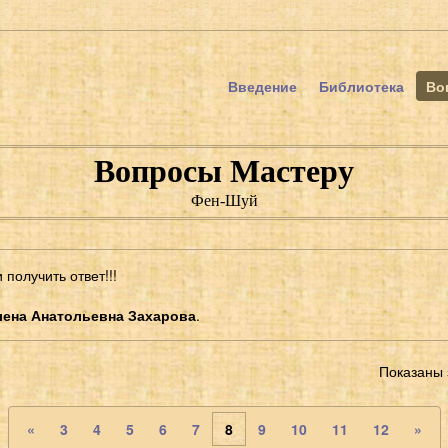
Введение
Библиотека
Во
Вопросы Мастеру
Фен-Шуй
получить ответ!!!
лена Анатольевна Захарова
.
Показаны
«
3
4
5
6
7
8
9
10
11
12
»