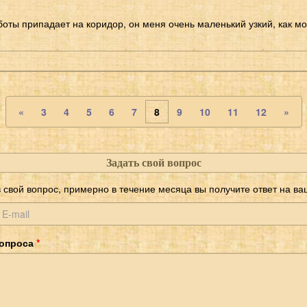
боты припадает на коридор, он меня очень маленький узкий, как м
«
3
4
5
6
7
8
9
10
11
12
»
Задать свой вопрос
 свой вопрос, примерно в течение месяца вы получите ответ на ваш
вопроса