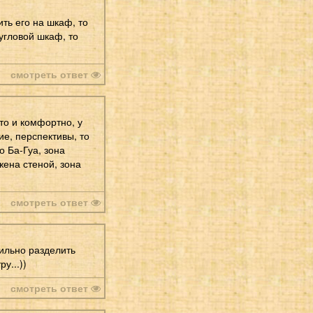
ить его на шкаф, то
 угловой шкаф, то
смотреть ответ
то и комфортно, у
ие, перспективы, то
о Ба-Гуа, зона
жена стеной, зона
смотреть ответ
вильно разделить
у...))
смотреть ответ