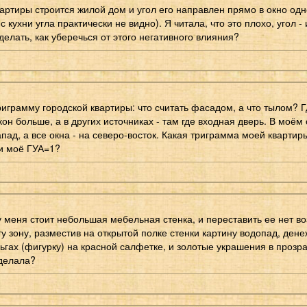
артиры строится жилой дом и угол его направлен прямо в окно одно
с кухни угла практически не видно). Я читала, что это плохо, угол -
делать, как уберечься от этого негативного влияния?
риграмму городской квартиры: что считать фасадом, а что тылом? Г
кон больше, а в других источниках - там где входная дверь. В моём
пад, а все окна - на северо-восток. Какая триграмма моей квартир
и моё ГУА=1?
 у меня стоит небольшая мебельная стенка, и переставить ее нет в
ту зону, разместив на открытой полке стенки картину водопад, ден
ьгах (фигурку) на красной салфетке, и золотые украшения в прозр
делала?