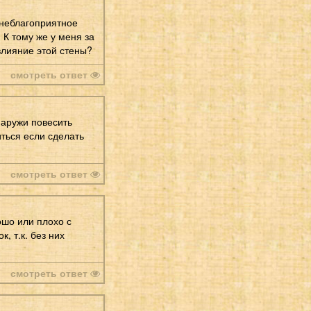
 неблагоприятное
 К тому же у меня за
 влияние этой стены?
смотреть ответ
наружи повесить
иться если сделать
смотреть ответ
ошо или плохо с
, т.к. без них
смотреть ответ