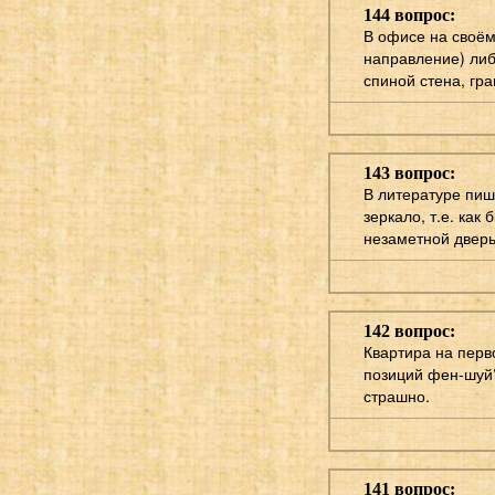
144 вопрос:
В офисе на своём
направление) либ
спиной стена, гра
143 вопрос:
В литературе пиш
зеркало, т.е. ка
незаметной дверь
142 вопрос:
Квартира на перво
позиций фен-шуй? 
страшно.
141 вопрос: