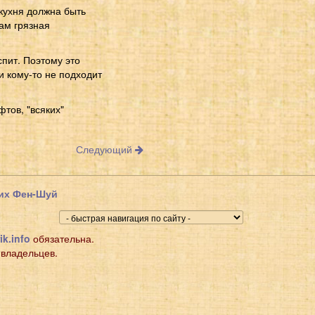
 кухня должна быть
там грязная
спит. Поэтому это
и кому-то не подходит
фтов, "всяких"
Следующий
щих Фен-Шуй
ik.info
обязательна.
 владельцев.