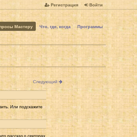
Регистрация
Войти
просы Мастеру
Что, где, когда
Программы
Следующий
вить. Или подскажите
что рассказ о секторах