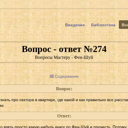
Введение
Библиотека
Во
Вопрос - ответ №274
Вопросы Мастеру - Фен-Шуй
Содержание
Вопрос:
нать про сектора в квартире, где какой и как правильно все расста
ми.
Ответ:
о взять просто какую-нибудь книгу по Фен-Шуй и прочесть. Потому 