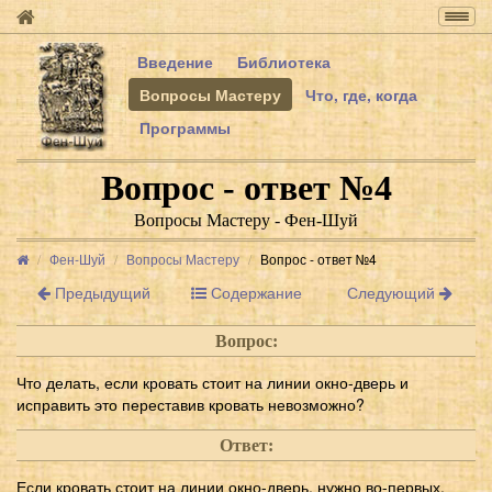
Togg
navig
Введение
Библиотека
Вопросы Мастеру
Что, где, когда
Программы
Вопрос - ответ №4
Вопросы Мастеру - Фен-Шуй
Фен-Шуй
Вопросы Мастеру
Вопрос - ответ №4
Предыдущий
Содержание
Следующий
Вопрос:
Что делать, если кровать стоит на линии окно-дверь и
исправить это переставив кровать невозможно?
Ответ:
Если кровать стоит на линии окно-дверь, нужно во-первых,