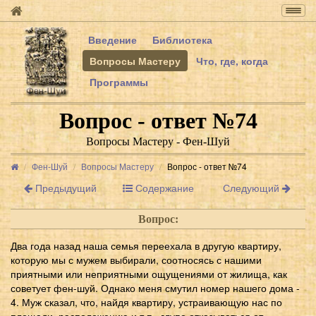
Togg
navig
Введение
Библиотека
Вопросы Мастеру
Что, где, когда
Программы
Вопрос - ответ №74
Вопросы Мастеру - Фен-Шуй
Фен-Шуй
Вопросы Мастеру
Вопрос - ответ №74
Предыдущий
Содержание
Следующий
Вопрос:
Два года назад наша семья переехала в другую квартиру,
которую мы с мужем выбирали, соотносясь с нашими
приятными или неприятными ощущениями от жилища, как
советует фен-шуй. Однако меня смутил номер нашего дома -
4. Муж сказал, что, найдя квартиру, устраивающую нас по
площади, расположению и т.п., глупо отказываться от