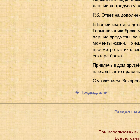
данные до градуса у в
P.S. Ответ на дополне
В Вашей квартире дети
Гармонизацию брака мо
парные предметы, веш
моменты жизни. Но ещ
просмотреть и их фазы
сектора брака.
Привлечь в дом друзей
накладываете правильн
С уважением, Захаров
Предыдущий
Раздел Фе
При использовании 
Все логотип