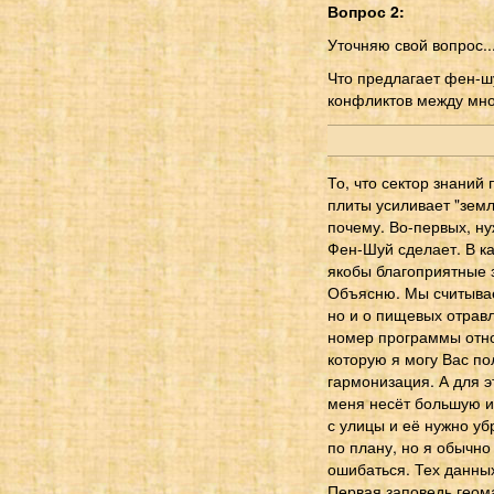
Вопрос 2:
Уточняю свой вопрос..
Что предлагает фен-ш
конфликтов между мно
То, что сектор знаний 
плиты усиливает "земл
почему. Во-первых, ну
Фен-Шуй сделает. В ка
якобы благоприятные з
Объясню. Мы считывае
но и о пищевых отравл
номер программы относ
которую я могу Вас п
гармонизация. А для 
меня несёт большую и
с улицы и её нужно уб
по плану, но я обычно
ошибаться. Тех данных
Первая заповедь геома