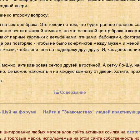
ходной двери.
ние ко второму вопросу:
 на секторе брака. Это говорит о том, что будет раннее половое со
жно вести в каждой комнате, но это основной центр брака в кварт
ают парные картинки с дельфинами, птицами, бабочками, фотогр
ё раз повторяю - чтобы не было конфликтов между мужем и женой,
 жизни, чтобы они шли на поддержку друг другу. И, как дополнени
 можно, активизировав сектор друзей в гостиной. А сетку Ло-Шу, на
о. Её можно наложить и на каждую комнату от двери. Хотите, прих
а.
Содержание
н-Шуй на форуме
Найти в "Знакомствах" людей практикую
и цитировании любых материалов сайта активная ссылка на
ezoter
ы и торговые марки, используемые на этом сайте собственность их