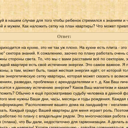
.
уй в нашем случае для того чтобы ребенок стремился к знаниям и 
й и мужем. Как наложить сетку на план квартиры? Что может привл
Ответ:
приходится на кухню, это не так уж плохо. На кухне есть плита - это 
ю" сектора знаний. К сожалению, заочно по плану работать очень
жны стороны света. То, что мы с вами расставим всё по секторам, 
ждой квартире есть своё истечение энергии. Это самое важное. Я 
оны, а там, может быть, такая жесткая энергия идёт, от которой то
м энергетическую сетку квартиры, которая может сказать о возмо
ениях, разводах, проблемах с арендодателями и т. д. Как Ваш ли
ится к данному истечению энергии? Каков Ваш магнетизм и какая 
оложить? Обычно я ещё просматриваю судьбу человека в данной фаз
этого мне нужны Ваши дни, часы, месяцы и годы рождения. Кажда
нформацию. Расположение вашего дома на ландшафте - негативн
рать. Каждый градус Вашей квартиры для меня играет роль. Поэто
 работаю по плану с владельцем рядом. Это многочасовая работа 
 (плана), что Вы дали, недостаточно для гармонизации. А делать а
нта - не навреди! Хотите гармонизацию - давайте созваниваться,