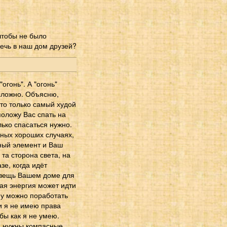
чтобы не было
ечь в наш дом друзей?
"огонь". А "огонь"
 сложно. Объясню,
это только самый худой
положу Вас спать на
лько спасаться нужно.
жных хороших случаях,
чный элемент и Ваш
та сторона света, на
е, когда идёт
я вещь Вашем доме для
ая энергия может идти
му можно поработать
и я не имею права
бы как я не умею.
 и нужны компасные