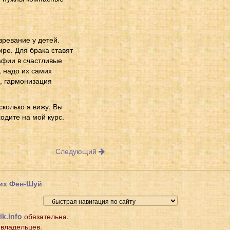
зревание у детей.
ире. Для брака ставят
афии в счастливые
 надо их самих
е, гармонизация
сколько я вижу, Вы
одите на мой курс.
Следующий
щих Фен-Шуй
ik.info
обязательна.
 владельцев.