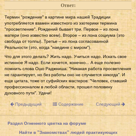
Ответ:
Термин "рождение" в картине мира нашей Традиции
употребляется взамен известного из эзотерики термина
"просветление". Рождений бывает три. Первое – из лона
матери (оно известно всем). Второе – из лона социума (это
свобода от толпы). Третье – из лона согласованной
Реальности (это, когда "наедине с миром").
Что для этого делать? Жить надо. Учиться надо. Искать свое
истинное Я надо. Если хочется, конечно... А еще полезно
помнить слова Ошо Раджниша: "Никакая работа просветления
не гарантирует, но без работы оно не случается никогда". И
еще цитата, тоже от суфийских мастеров: "Человек, ставший
профессионалом в любой области, прошел половину
духовного пути". Удачи!
Предыдущий
Содержание
Следующий
Раздел Огненного цветка на форуме
Найти в "Знакомствах" людей практикующих