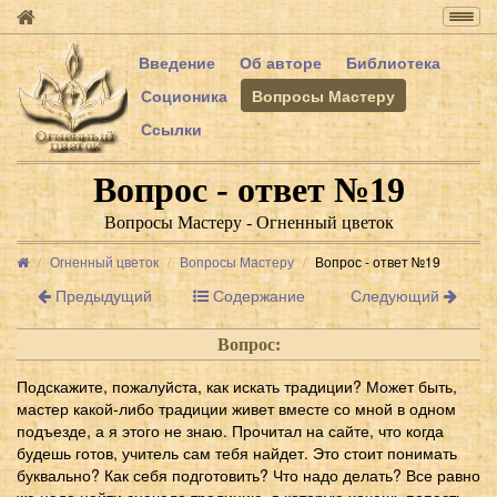
Togg
navig
Введение
Об авторе
Библиотека
Соционика
Вопросы Мастеру
Ссылки
Вопрос - ответ №19
Вопросы Мастеру - Огненный цветок
Огненный цветок
Вопросы Мастеру
Вопрос - ответ №19
Предыдущий
Содержание
Следующий
Вопрос:
Подскажите, пожалуйста, как искать традиции? Может быть,
мастер какой-либо традиции живет вместе со мной в одном
подъезде, а я этого не знаю. Прочитал на сайте, что когда
будешь готов, учитель сам тебя найдет. Это стоит понимать
буквально? Как себя подготовить? Что надо делать? Все равно
же надо найти сначала традицию, в которую хочешь попасть,