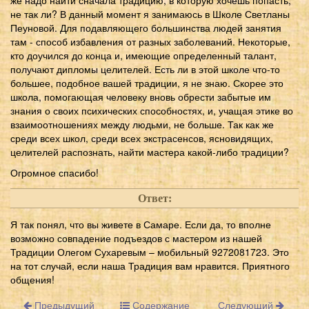
не так ли? В данный момент я занимаюсь в Школе Светланы
Пеуновой. Для подавляющего большинства людей занятия
там - способ избавления от разных заболеваний. Некоторые,
кто доучился до конца и, имеющие определенный талант,
получают дипломы целителей. Есть ли в этой школе что-то
большее, подобное вашей традиции, я не знаю. Скорее это
школа, помогающая человеку вновь обрести забытые им
знания о своих психических способностях, и, учащая этике во
взаимоотношениях между людьми, не больше. Так как же
среди всех школ, среди всех экстрасенсов, ясновидящих,
целителей распознать, найти мастера какой-либо традиции?
Огромное спасибо!
Ответ:
Я так понял, что вы живете в Самаре. Если да, то вполне
возможно совпадение подъездов с мастером из нашей
Традиции Олегом Сухаревым – мобильный 9272081723. Это
на тот случай, если наша Традиция вам нравится. Приятного
общения!
Предыдущий
Содержание
Следующий