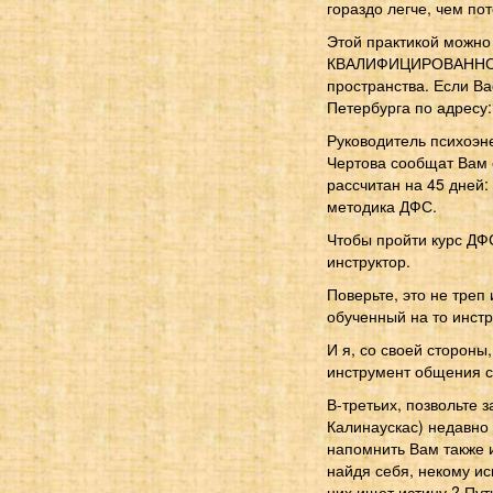
гораздо легче, чем по
Этой практикой мо
КВАЛИФИЦИРОВАННОГО 
пространства. Если Ва
Петербурга по адресу:
Руководитель психоэн
Чертова сообщат Вам 
рассчитан на 45 дней: 
методика ДФС.
Чтобы пройти курс ДФ
инструктор.
Поверьте, это не треп 
обученный на то инстр
И я, со своей стороны
инструмент общения с
В-третьих, позвольте 
Калинаускас) недавно 
напомнить Вам также и
найдя себя, некому ис
них ищет истину ? Пут