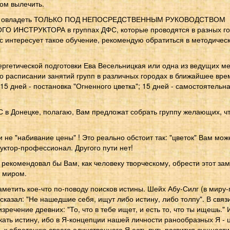
том вылечить.
жно овладеть ТОЛЬКО ПОД НЕПОСРЕДСТВЕННЫМ РУКОВОДСТВОМ
ИНСТРУКТОРА в группах ДФС, которые проводятся в разных гор
с интересует такое обучение, рекомендую обратиться в методическ
ергетической подготовки Ева Весельницкая или одна из ведущих м
о расписании занятий групп в различных городах в ближайшее врем
15 дней - постановка "Огненного цветка"; 15 дней - самостоятельна
С в Донецке, полагаю, Вам предложат собрать группу желающих, ч
и не "набивание цены" ! Это реально обстоит так: "цветок" Вам мож
уктор-профессионал. Другого пути нет!
, рекомендовал бы Вам, как человеку творческому, обрести этот з
 миром.
заметить кое-что по-поводу поисков истины. Шейх Абу-Силг (в миру
сказал: "Не нашедшие себя, ищут либо истину, либо толпу". В связ
зречение древних: "То, что в тебе ищет, и есть то, что ты ищешь."
кать истину, ибо в Я-концепции нашей личности ранообразных Я - ц
ь к обретению своего единственного Я есть путь развития сущности.