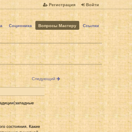
Регистрация
Войти
а
Соционика
Вопросы Мастеру
Ссылки
Следующий
радиции(западные
ого состояния. Какие
остижения душевной