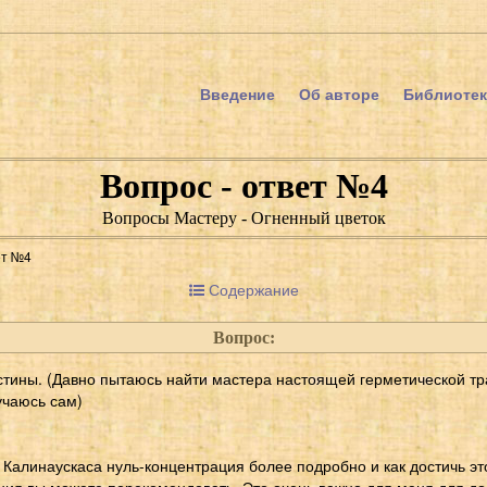
Введение
Об авторе
Библиотек
Вопрос - ответ №4
Вопросы Мастеру - Огненный цветок
ет №4
Содержание
Вопрос:
истины. (Давно пытаюсь найти мастера настоящей герметической т
учаюсь сам)
. Калинаускаса нуль-концентрация более подробно и как достичь эт
ния вы можете порекомендовать. Это очень важно для меня для д