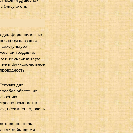
ь (живу очень
ика дифференциальных
 носящем название
 психокультура
уховной традиции,
кую и эмоциональную
витие и функциональное
опроводность
 "служит для
способов обретения
 освоению
красно помогает в
ся, несомненно, очень
ветственно, ноль-
мелыми действиями