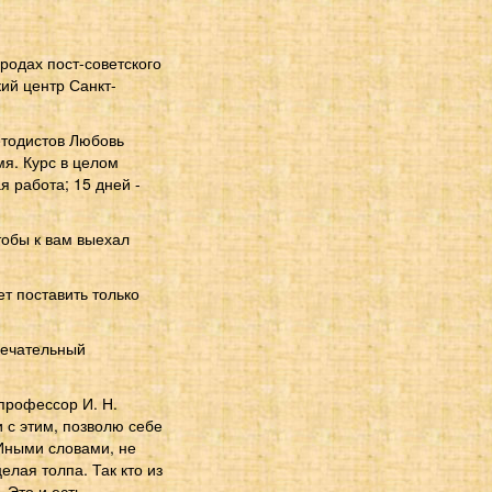
одах пост-советского
ий центр Санкт-
етодистов Любовь
я. Курс в целом
я работа; 15 дней -
тобы к вам выехал
ет поставить только
амечательный
-профессор И. Н.
и с этим, позволю себе
 Иными словами, не
елая толпа. Так кто из
 Это и есть