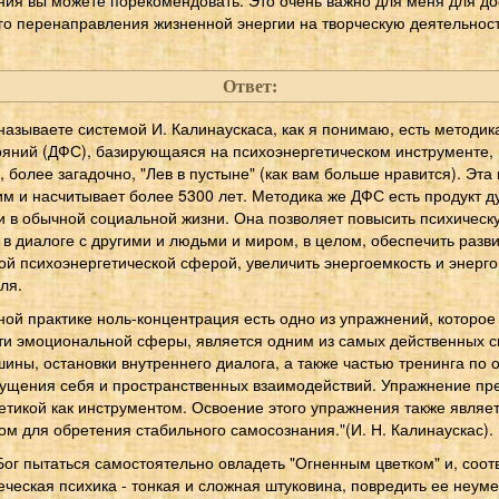
го перенаправления жизненной энергии на творческую деятельност
Ответ:
ы называете системой И. Калинаускаса, как я понимаю, есть метод
яний (ДФС), базирующаяся на психоэнергетическом инструменте,
, более загадочно, "Лев в пустыне" (как вам больше нравится). Эта
м и насчитывает более 5300 лет. Методика же ДФС есть продукт д
и в обычной социальной жизни. Она позволяет повысить психичес
 в диалоге с другими и людьми и миром, в целом, обеспечить раз
ой психоэнергетической сферой, увеличить энергоемкость и энерг
ля.
ной практике ноль-концентрация есть одно из упражнений, которое
ти эмоциональной сферы, является одним из самых действенных 
шины, остановки внутреннего диалога, а также частью тренинга по
ущения себя и пространственных взаимодействий. Упражнение пре
етикой как инструментом. Освоение этого упражнения также являет
м для обретения стабильного самосознания."(И. Н. Калинаускас).
Бог пытаться самостоятельно овладеть "Огненным цветком" и, соот
еческая психика - тонкая и сложная штуковина, повредить ее неу